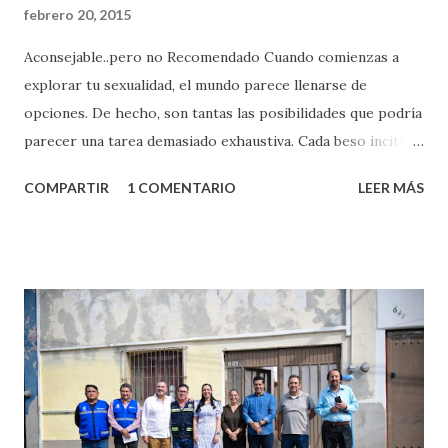
febrero 20, 2015
Aconsejable..pero no Recomendado Cuando comienzas a
explorar tu sexualidad, el mundo parece llenarse de
opciones. De hecho, son tantas las posibilidades que podría
parecer una tarea demasiado exhaustiva. Cada beso incita
algo nuevo y cada roce de tu piel contra la suya estimula
COMPARTIR
1 COMENTARIO
LEER MÁS
partes de ti que jamás hubieras imaginado. El problema es
que se supone que deberías saber todo sobre el sexo
incluso antes de haberlo experimentado. Es como si la vida
esperara que estés lista para lo que sea cuando aún no
conoces ni la mitad de lo que deberías saber. Pero incluso
quienes ya han tenido relaciones sexuales no son expertos
o expertas en el tema. Siempre hay algo nuevo que
aprender y nuevas experiencias que conocer. Si eres una
chica y aún no has tenido relaciones sexuales, tal vez