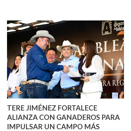
¡Aguascalientes Pinta Bien!, a través del cual se pintarán
fachadas en diversos puntos de la capital, gracias a la suma
de esfuerzos entre Gobierno del Estado, la Fundación
Corazón Urbano y el Municipio capital. Leo Montañez
informó que en este programa se usarán cerca de 90 mil
metros cuadrados de pintura, para dar inicio en la calle
Nieto, entre Jesús F. Elizondo y la calle 22 de Octubre, con
lo que se aplicará pintura en 66 casas. Posteriormente se
llevará este programa a Villas de Nuestra Señora de la
Asunción, Avenida Alameda y Decreto 27 de Septiembre, en
los edificios FOVISSSTE Ojo de Agua, en la comunidad
Norias de Paso Hondo y en los edificios de...
TERE JIMÉNEZ FORTALECE
ALIANZA CON GANADEROS PARA
IMPULSAR UN CAMPO MÁS