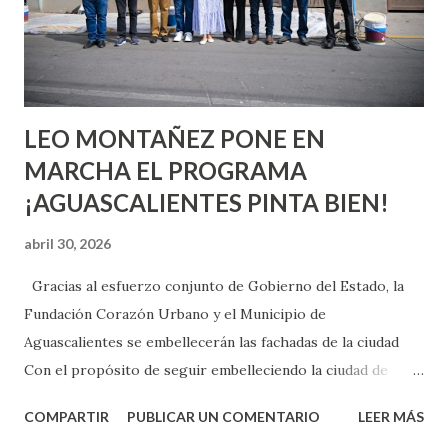
pienses que el sexo será increíble y no puedas esperar para
experimentarlo, pero como cualquier persona con
experiencia te dirá, siempre es mejor cuando ambas partes
son suficientemen...
LEO MONTAÑEZ PONE EN
MARCHA EL PROGRAMA
¡AGUASCALIENTES PINTA BIEN!
abril 30, 2026
Gracias al esfuerzo conjunto de Gobierno del Estado, la
Fundación Corazón Urbano y el Municipio de
Aguascalientes se embellecerán las fachadas de la ciudad
Con el propósito de seguir embelleciendo la ciudad de
Aguascalientes, la mañana de este jueves, el presidente
COMPARTIR
PUBLICAR UN COMENTARIO
LEER MÁS
municipal, Leo Montañez dio inicio al programa