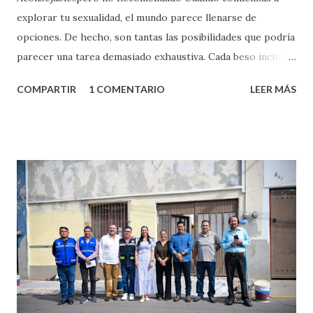
explorar tu sexualidad, el mundo parece llenarse de
opciones. De hecho, son tantas las posibilidades que podría
parecer una tarea demasiado exhaustiva. Cada beso incita
algo nuevo y cada roce de tu piel contra la suya estimula
COMPARTIR
1 COMENTARIO
LEER MÁS
partes de ti que jamás hubieras imaginado. El problema es
que se supone que deberías saber todo sobre el sexo
incluso antes de haberlo experimentado. Es como si la vida
esperara que estés lista para lo que sea cuando aún no
conoces ni la mitad de lo que deberías saber. Pero incluso
quienes ya han tenido relaciones sexuales no son expertos
o expertas en el tema. Siempre hay algo nuevo que
aprender y nuevas experiencias que conocer. Si eres una
chica y aún no has tenido relaciones sexuales, tal vez
pienses que el sexo será increíble y no puedas esperar para
experimentarlo, pero como cualquier persona con
experiencia te dirá, siempre es mejor cuando ambas partes