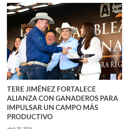
de esfuerzos entre Gobierno del Estado, la Fundación
Corazón Urbano y el Municipio capital. Leo Montañez
informó que en este programa se usarán cerca de 90 mil
metros cuadrados de pintura, para dar inicio en la calle
Nieto, entre Jesús F. Elizondo y la calle 22 de Octubre, con
lo que se aplicará pintura en 66 casas. Posteriormente se
llevará este programa a Villas de Nuestra Señora de la
Asunción, Avenida Alameda y Decreto 27 de Septiembre, en
los edificios FOVISSSTE Ojo de Agua, en la comunidad
Norias de Paso Hondo y en los edificios de...
TERE JIMÉNEZ FORTALECE
ALIANZA CON GANADEROS PARA
IMPULSAR UN CAMPO MÁS
PRODUCTIVO
abril 30, 2026