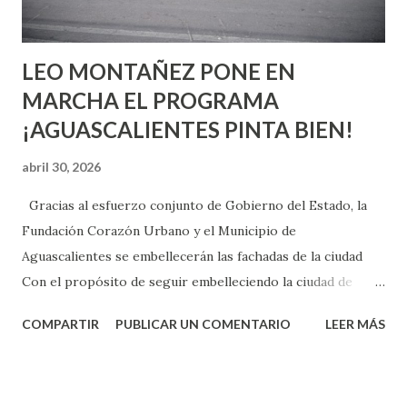
son suficientemen...
LEO MONTAÑEZ PONE EN
MARCHA EL PROGRAMA
¡AGUASCALIENTES PINTA BIEN!
abril 30, 2026
Gracias al esfuerzo conjunto de Gobierno del Estado, la
Fundación Corazón Urbano y el Municipio de
Aguascalientes se embellecerán las fachadas de la ciudad
Con el propósito de seguir embelleciendo la ciudad de
Aguascalientes, la mañana de este jueves, el presidente
COMPARTIR
PUBLICAR UN COMENTARIO
LEER MÁS
municipal, Leo Montañez dio inicio al programa
¡Aguascalientes Pinta Bien!, a través del cual se pintarán
fachadas en diversos puntos de la capital, gracias a la suma