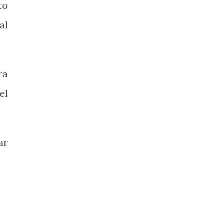
to
al
ra
el
ar