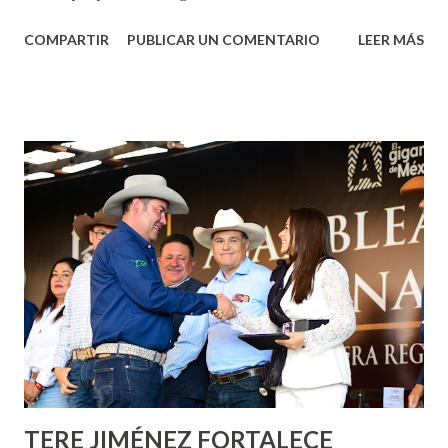
Aguascalientes, la mañana de este jueves, el presidente
COMPARTIR
PUBLICAR UN COMENTARIO
LEER MÁS
municipal, Leo Montañez dio inicio al programa
¡Aguascalientes Pinta Bien!, a través del cual se pintarán
fachadas en diversos puntos de la capital, gracias a la suma
de esfuerzos entre Gobierno del Estado, la Fundación
Corazón Urbano y el Municipio capital. Leo Montañez
informó que en este programa se usarán cerca de 90 mil
metros cuadrados de pintura, para dar inicio en la calle
Nieto, entre Jesús F. Elizondo y la calle 22 de Octubre, con
lo que se aplicará pintura en 66 casas. Posteriormente se
llevará este programa a Villas de Nuestra Señora de la
Asunción, Avenida Alameda y Decreto 27 de Septiembre, en
los edificios FOVISSSTE Ojo de Agua, en la comunidad
Norias de Paso Hondo y en los edificios de...
TERE JIMÉNEZ FORTALECE