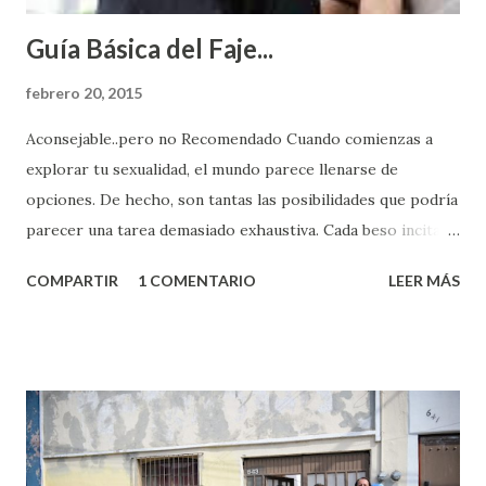
Guía Básica del Faje...
febrero 20, 2015
Aconsejable..pero no Recomendado Cuando comienzas a
explorar tu sexualidad, el mundo parece llenarse de
opciones. De hecho, son tantas las posibilidades que podría
parecer una tarea demasiado exhaustiva. Cada beso incita
algo nuevo y cada roce de tu piel contra la suya estimula
COMPARTIR
1 COMENTARIO
LEER MÁS
partes de ti que jamás hubieras imaginado. El problema es
que se supone que deberías saber todo sobre el sexo
incluso antes de haberlo experimentado. Es como si la vida
esperara que estés lista para lo que sea cuando aún no
conoces ni la mitad de lo que deberías saber. Pero incluso
quienes ya han tenido relaciones sexuales no son expertos
o expertas en el tema. Siempre hay algo nuevo que