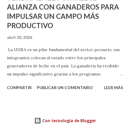
ALIANZA CON GANADEROS PARA
IMPULSAR UN CAMPO MÁS
PRODUCTIVO
abril 30, 2026
La UGRA es un pilar fundamental del sector pecuario; sus
integrantes colocan al estado entre los principales
generadores de leche en el país La ganadería ha recibido
un impulso significativo gracias a los programas
implementados por la gobernadora Como una clara
COMPARTIR
PUBLICAR UN COMENTARIO
LEER MÁS
muestra de su respaldo firme y decidido al campo, la
gobernadora Tere Jiménez clausuró la Asamblea General
Ordinaria de la Unión Ganadera Regional de Aguascalientes
(UGRA), realizada en la Isla San Marcos, donde reafirmó su
Con tecnología de Blogger
compromiso de trabajar de la mano con los productores