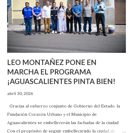
aprender y nuevas experiencias que conocer. Si eres una
chica y aún no has tenido relaciones sexuales, tal vez
pienses que el sexo será increíble y no puedas esperar para
experimentarlo, pero como cualquier persona con
experiencia te dirá, siempre es mejor cuando ambas partes
son suficientemen...
LEO MONTAÑEZ PONE EN
MARCHA EL PROGRAMA
¡AGUASCALIENTES PINTA BIEN!
abril 30, 2026
Gracias al esfuerzo conjunto de Gobierno del Estado, la
Fundación Corazón Urbano y el Municipio de
Aguascalientes se embellecerán las fachadas de la ciudad
Con el propósito de seguir embelleciendo la ciudad de