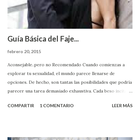
Guía Básica del Faje...
febrero 20, 2015
Aconsejable..pero no Recomendado Cuando comienzas a
explorar tu sexualidad, el mundo parece llenarse de
opciones. De hecho, son tantas las posibilidades que podría
parecer una tarea demasiado exhaustiva. Cada beso incita
algo nuevo y cada roce de tu piel contra la suya estimula
COMPARTIR
1 COMENTARIO
LEER MÁS
partes de ti que jamás hubieras imaginado. El problema es
que se supone que deberías saber todo sobre el sexo
incluso antes de haberlo experimentado. Es como si la vida
esperara que estés lista para lo que sea cuando aún no