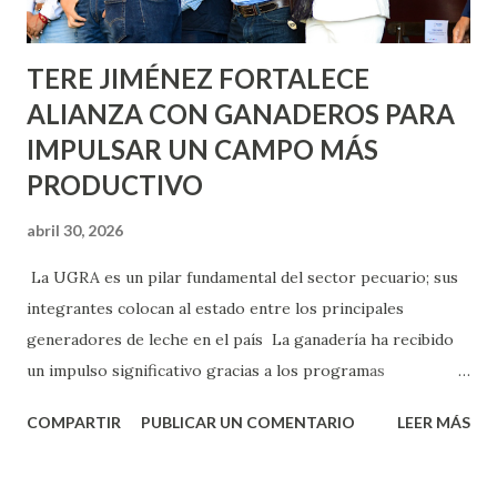
Norias de Paso Hondo y en los edificios de...
TERE JIMÉNEZ FORTALECE
ALIANZA CON GANADEROS PARA
IMPULSAR UN CAMPO MÁS
PRODUCTIVO
abril 30, 2026
La UGRA es un pilar fundamental del sector pecuario; sus
integrantes colocan al estado entre los principales
generadores de leche en el país La ganadería ha recibido
un impulso significativo gracias a los programas
implementados por la gobernadora Como una clara
COMPARTIR
PUBLICAR UN COMENTARIO
LEER MÁS
muestra de su respaldo firme y decidido al campo, la
gobernadora Tere Jiménez clausuró la Asamblea General
Ordinaria de la Unión Ganadera Regional de Aguascalientes