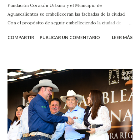
Fundación Corazón Urbano y el Municipio de
Aguascalientes se embellecerán las fachadas de la ciudad
Con el propósito de seguir embelleciendo la ciudad de
Aguascalientes, la mañana de este jueves, el presidente
COMPARTIR
PUBLICAR UN COMENTARIO
LEER MÁS
municipal, Leo Montañez dio inicio al programa
¡Aguascalientes Pinta Bien!, a través del cual se pintarán
fachadas en diversos puntos de la capital, gracias a la suma
de esfuerzos entre Gobierno del Estado, la Fundación
Corazón Urbano y el Municipio capital. Leo Montañez
informó que en este programa se usarán cerca de 90 mil
metros cuadrados de pintura, para dar inicio en la calle
Nieto, entre Jesús F. Elizondo y la calle 22 de Octubre, con
lo que se aplicará pintura en 66 casas. Posteriormente se
llevará este programa a Villas de Nuestra Señora de la
Asunción, Avenida Alameda y Decreto 27 de Septiembre, en
los edificios FOVISSSTE Ojo de Agua, en la comunidad