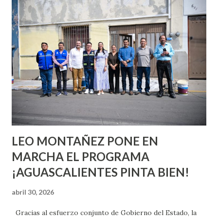
conoces ni la mitad de lo que deberías saber. Pero incluso
quienes ya han tenido relaciones sexuales no son expertos
o expertas en el tema. Siempre hay algo nuevo que
aprender y nuevas experiencias que conocer. Si eres una
chica y aún no has tenido relaciones sexuales, tal vez
pienses que el sexo será increíble y no puedas esperar para
experimentarlo, pero como cualquier persona con
experiencia te dirá, siempre es mejor cuando ambas partes
son suficientemen...
LEO MONTAÑEZ PONE EN
MARCHA EL PROGRAMA
¡AGUASCALIENTES PINTA BIEN!
abril 30, 2026
Gracias al esfuerzo conjunto de Gobierno del Estado, la