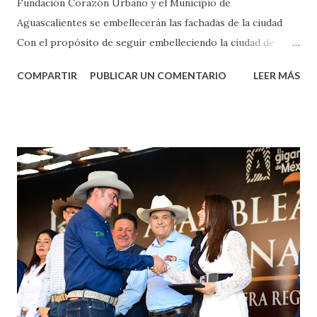
Fundación Corazón Urbano y el Municipio de
Aguascalientes se embellecerán las fachadas de la ciudad
Con el propósito de seguir embelleciendo la ciudad de
Aguascalientes, la mañana de este jueves, el presidente
COMPARTIR
PUBLICAR UN COMENTARIO
LEER MÁS
municipal, Leo Montañez dio inicio al programa
¡Aguascalientes Pinta Bien!, a través del cual se pintarán
fachadas en diversos puntos de la capital, gracias a la suma
de esfuerzos entre Gobierno del Estado, la Fundación
Corazón Urbano y el Municipio capital. Leo Montañez
informó que en este programa se usarán cerca de 90 mil
metros cuadrados de pintura, para dar inicio en la calle
Nieto, entre Jesús F. Elizondo y la calle 22 de Octubre, con
lo que se aplicará pintura en 66 casas. Posteriormente se
llevará este programa a Villas de Nuestra Señora de la
Asunción, Avenida Alameda y Decreto 27 de Septiembre, en
los edificios FOVISSSTE Ojo de Agua, en la comunidad