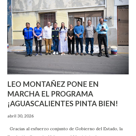
quienes ya han tenido relaciones sexuales no son expertos
o expertas en el tema. Siempre hay algo nuevo que
aprender y nuevas experiencias que conocer. Si eres una
chica y aún no has tenido relaciones sexuales, tal vez
pienses que el sexo será increíble y no puedas esperar para
experimentarlo, pero como cualquier persona con
experiencia te dirá, siempre es mejor cuando ambas partes
son suficientemen...
LEO MONTAÑEZ PONE EN
MARCHA EL PROGRAMA
¡AGUASCALIENTES PINTA BIEN!
abril 30, 2026
Gracias al esfuerzo conjunto de Gobierno del Estado, la