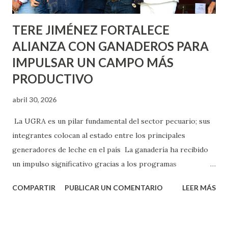
Norias de Paso Hondo y en los edificios de...
TERE JIMÉNEZ FORTALECE
ALIANZA CON GANADEROS PARA
IMPULSAR UN CAMPO MÁS
PRODUCTIVO
abril 30, 2026
La UGRA es un pilar fundamental del sector pecuario; sus
integrantes colocan al estado entre los principales
generadores de leche en el país La ganadería ha recibido
un impulso significativo gracias a los programas
implementados por la gobernadora Como una clara
COMPARTIR
PUBLICAR UN COMENTARIO
LEER MÁS
muestra de su respaldo firme y decidido al campo, la
gobernadora Tere Jiménez clausuró la Asamblea General
Ordinaria de la Unión Ganadera Regional de Aguascalientes