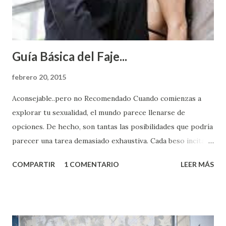
Guía Básica del Faje...
febrero 20, 2015
Aconsejable..pero no Recomendado Cuando comienzas a
explorar tu sexualidad, el mundo parece llenarse de
opciones. De hecho, son tantas las posibilidades que podría
parecer una tarea demasiado exhaustiva. Cada beso incita
algo nuevo y cada roce de tu piel contra la suya estimula
COMPARTIR
1 COMENTARIO
LEER MÁS
partes de ti que jamás hubieras imaginado. El problema es
que se supone que deberías saber todo sobre el sexo
incluso antes de haberlo experimentado. Es como si la vida
esperara que estés lista para lo que sea cuando aún no
conoces ni la mitad de lo que deberías saber. Pero incluso