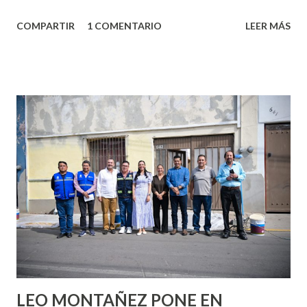
algo nuevo y cada roce de tu piel contra la suya estimula
COMPARTIR
1 COMENTARIO
LEER MÁS
partes de ti que jamás hubieras imaginado. El problema es
que se supone que deberías saber todo sobre el sexo
incluso antes de haberlo experimentado. Es como si la vida
esperara que estés lista para lo que sea cuando aún no
conoces ni la mitad de lo que deberías saber. Pero incluso
quienes ya han tenido relaciones sexuales no son expertos
o expertas en el tema. Siempre hay algo nuevo que
aprender y nuevas experiencias que conocer. Si eres una
chica y aún no has tenido relaciones sexuales, tal vez
pienses que el sexo será increíble y no puedas esperar para
experimentarlo, pero como cualquier persona con
experiencia te dirá, siempre es mejor cuando ambas partes
son suficientemen...
LEO MONTAÑEZ PONE EN