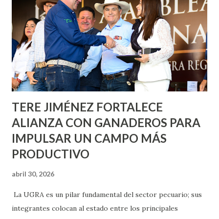
Nieto, entre Jesús F. Elizondo y la calle 22 de Octubre, con
lo que se aplicará pintura en 66 casas. Posteriormente se
llevará este programa a Villas de Nuestra Señora de la
Asunción, Avenida Alameda y Decreto 27 de Septiembre, en
los edificios FOVISSSTE Ojo de Agua, en la comunidad
Norias de Paso Hondo y en los edificios de...
TERE JIMÉNEZ FORTALECE
ALIANZA CON GANADEROS PARA
IMPULSAR UN CAMPO MÁS
PRODUCTIVO
abril 30, 2026
La UGRA es un pilar fundamental del sector pecuario; sus
integrantes colocan al estado entre los principales