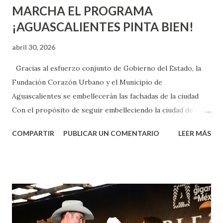
MARCHA EL PROGRAMA
¡AGUASCALIENTES PINTA BIEN!
abril 30, 2026
Gracias al esfuerzo conjunto de Gobierno del Estado, la
Fundación Corazón Urbano y el Municipio de
Aguascalientes se embellecerán las fachadas de la ciudad
Con el propósito de seguir embelleciendo la ciudad de
Aguascalientes, la mañana de este jueves, el presidente
COMPARTIR
PUBLICAR UN COMENTARIO
LEER MÁS
municipal, Leo Montañez dio inicio al programa
¡Aguascalientes Pinta Bien!, a través del cual se pintarán
fachadas en diversos puntos de la capital, gracias a la suma
de esfuerzos entre Gobierno del Estado, la Fundación
Corazón Urbano y el Municipio capital. Leo Montañez
informó que en este programa se usarán cerca de 90 mil
metros cuadrados de pintura, para dar inicio en la calle