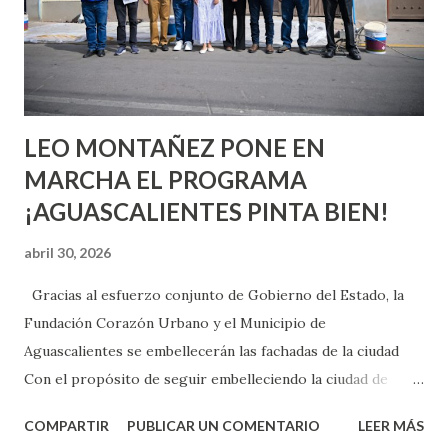
pienses que el sexo será increíble y no puedas esperar para
experimentarlo, pero como cualquier persona con
experiencia te dirá, siempre es mejor cuando ambas partes
son suficientemen...
LEO MONTAÑEZ PONE EN
MARCHA EL PROGRAMA
¡AGUASCALIENTES PINTA BIEN!
abril 30, 2026
Gracias al esfuerzo conjunto de Gobierno del Estado, la
Fundación Corazón Urbano y el Municipio de
Aguascalientes se embellecerán las fachadas de la ciudad
Con el propósito de seguir embelleciendo la ciudad de
Aguascalientes, la mañana de este jueves, el presidente
COMPARTIR
PUBLICAR UN COMENTARIO
LEER MÁS
municipal, Leo Montañez dio inicio al programa