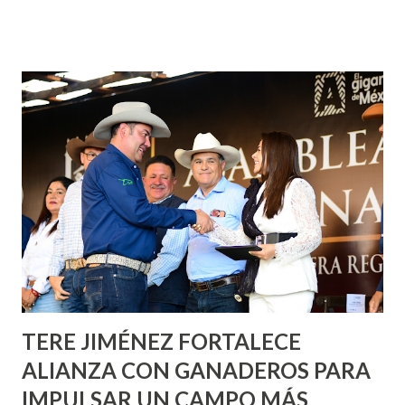
¡Aguascalientes Pinta Bien!, a través del cual se pintarán
fachadas en diversos puntos de la capital, gracias a la suma
de esfuerzos entre Gobierno del Estado, la Fundación
Corazón Urbano y el Municipio capital. Leo Montañez
informó que en este programa se usarán cerca de 90 mil
metros cuadrados de pintura, para dar inicio en la calle
Nieto, entre Jesús F. Elizondo y la calle 22 de Octubre, con
lo que se aplicará pintura en 66 casas. Posteriormente se
llevará este programa a Villas de Nuestra Señora de la
Asunción, Avenida Alameda y Decreto 27 de Septiembre, en
los edificios FOVISSSTE Ojo de Agua, en la comunidad
Norias de Paso Hondo y en los edificios de...
TERE JIMÉNEZ FORTALECE
ALIANZA CON GANADEROS PARA
IMPULSAR UN CAMPO MÁS