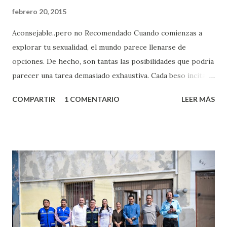
febrero 20, 2015
Aconsejable..pero no Recomendado Cuando comienzas a
explorar tu sexualidad, el mundo parece llenarse de
opciones. De hecho, son tantas las posibilidades que podría
parecer una tarea demasiado exhaustiva. Cada beso incita
algo nuevo y cada roce de tu piel contra la suya estimula
COMPARTIR
1 COMENTARIO
LEER MÁS
partes de ti que jamás hubieras imaginado. El problema es
que se supone que deberías saber todo sobre el sexo
incluso antes de haberlo experimentado. Es como si la vida
esperara que estés lista para lo que sea cuando aún no
conoces ni la mitad de lo que deberías saber. Pero incluso
quienes ya han tenido relaciones sexuales no son expertos
o expertas en el tema. Siempre hay algo nuevo que
aprender y nuevas experiencias que conocer. Si eres una
chica y aún no has tenido relaciones sexuales, tal vez