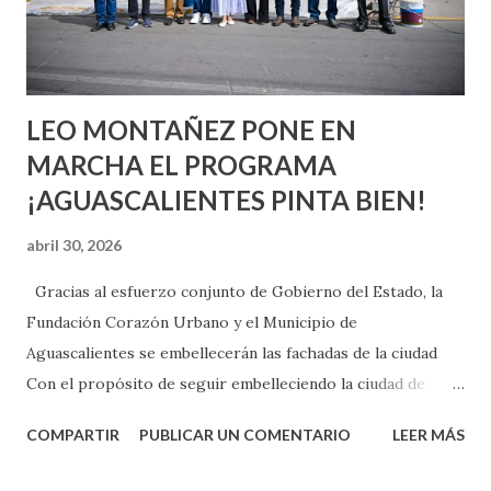
experimentarlo, pero como cualquier persona con
experiencia te dirá, siempre es mejor cuando ambas partes
son suficientemen...
LEO MONTAÑEZ PONE EN
MARCHA EL PROGRAMA
¡AGUASCALIENTES PINTA BIEN!
abril 30, 2026
Gracias al esfuerzo conjunto de Gobierno del Estado, la
Fundación Corazón Urbano y el Municipio de
Aguascalientes se embellecerán las fachadas de la ciudad
Con el propósito de seguir embelleciendo la ciudad de
Aguascalientes, la mañana de este jueves, el presidente
COMPARTIR
PUBLICAR UN COMENTARIO
LEER MÁS
municipal, Leo Montañez dio inicio al programa
¡Aguascalientes Pinta Bien!, a través del cual se pintarán