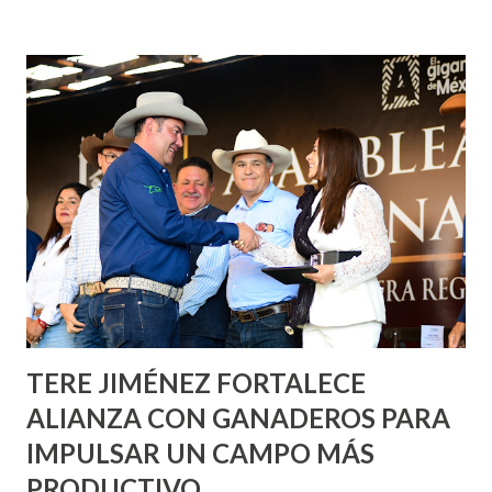
fachadas en diversos puntos de la capital, gracias a la suma
de esfuerzos entre Gobierno del Estado, la Fundación
Corazón Urbano y el Municipio capital. Leo Montañez
informó que en este programa se usarán cerca de 90 mil
metros cuadrados de pintura, para dar inicio en la calle
Nieto, entre Jesús F. Elizondo y la calle 22 de Octubre, con
lo que se aplicará pintura en 66 casas. Posteriormente se
llevará este programa a Villas de Nuestra Señora de la
Asunción, Avenida Alameda y Decreto 27 de Septiembre, en
los edificios FOVISSSTE Ojo de Agua, en la comunidad
Norias de Paso Hondo y en los edificios de...
TERE JIMÉNEZ FORTALECE
ALIANZA CON GANADEROS PARA
IMPULSAR UN CAMPO MÁS
PRODUCTIVO