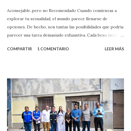
Aconsejable..pero no Recomendado Cuando comienzas a
explorar tu sexualidad, el mundo parece llenarse de
opciones. De hecho, son tantas las posibilidades que podría
parecer una tarea demasiado exhaustiva. Cada beso incita
algo nuevo y cada roce de tu piel contra la suya estimula
COMPARTIR
1 COMENTARIO
LEER MÁS
partes de ti que jamás hubieras imaginado. El problema es
que se supone que deberías saber todo sobre el sexo
incluso antes de haberlo experimentado. Es como si la vida
esperara que estés lista para lo que sea cuando aún no
conoces ni la mitad de lo que deberías saber. Pero incluso
quienes ya han tenido relaciones sexuales no son expertos
o expertas en el tema. Siempre hay algo nuevo que
aprender y nuevas experiencias que conocer. Si eres una
chica y aún no has tenido relaciones sexuales, tal vez
pienses que el sexo será increíble y no puedas esperar para