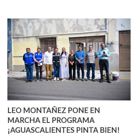
incluso antes de haberlo experimentado. Es como si la vida
esperara que estés lista para lo que sea cuando aún no
conoces ni la mitad de lo que deberías saber. Pero incluso
quienes ya han tenido relaciones sexuales no son expertos
o expertas en el tema. Siempre hay algo nuevo que
aprender y nuevas experiencias que conocer. Si eres una
chica y aún no has tenido relaciones sexuales, tal vez
pienses que el sexo será increíble y no puedas esperar para
experimentarlo, pero como cualquier persona con
experiencia te dirá, siempre es mejor cuando ambas partes
son suficientemen...
LEO MONTAÑEZ PONE EN
MARCHA EL PROGRAMA
¡AGUASCALIENTES PINTA BIEN!