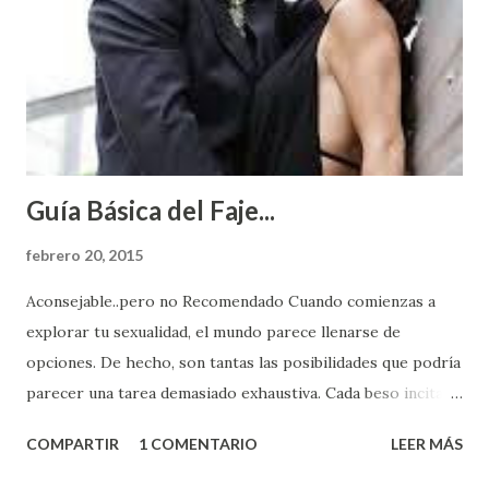
Guía Básica del Faje...
febrero 20, 2015
Aconsejable..pero no Recomendado Cuando comienzas a
explorar tu sexualidad, el mundo parece llenarse de
opciones. De hecho, son tantas las posibilidades que podría
parecer una tarea demasiado exhaustiva. Cada beso incita
algo nuevo y cada roce de tu piel contra la suya estimula
COMPARTIR
1 COMENTARIO
LEER MÁS
partes de ti que jamás hubieras imaginado. El problema es
que se supone que deberías saber todo sobre el sexo