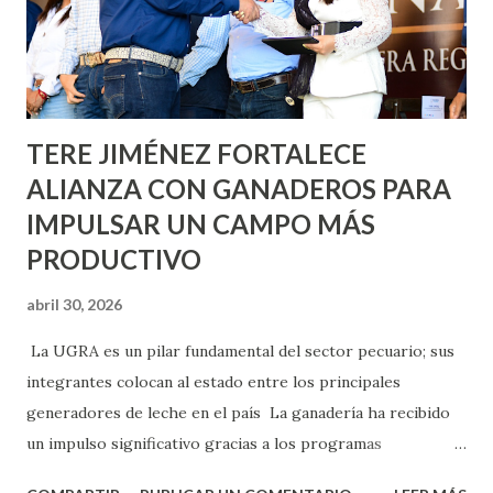
llevará este programa a Villas de Nuestra Señora de la
Asunción, Avenida Alameda y Decreto 27 de Septiembre, en
los edificios FOVISSSTE Ojo de Agua, en la comunidad
Norias de Paso Hondo y en los edificios de...
TERE JIMÉNEZ FORTALECE
ALIANZA CON GANADEROS PARA
IMPULSAR UN CAMPO MÁS
PRODUCTIVO
abril 30, 2026
La UGRA es un pilar fundamental del sector pecuario; sus
integrantes colocan al estado entre los principales
generadores de leche en el país La ganadería ha recibido
un impulso significativo gracias a los programas
implementados por la gobernadora Como una clara