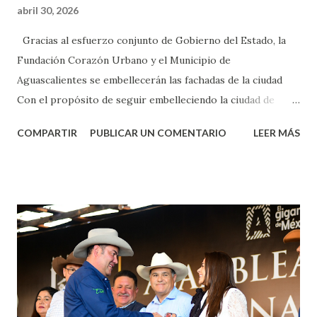
abril 30, 2026
Gracias al esfuerzo conjunto de Gobierno del Estado, la
Fundación Corazón Urbano y el Municipio de
Aguascalientes se embellecerán las fachadas de la ciudad
Con el propósito de seguir embelleciendo la ciudad de
Aguascalientes, la mañana de este jueves, el presidente
COMPARTIR
PUBLICAR UN COMENTARIO
LEER MÁS
municipal, Leo Montañez dio inicio al programa
¡Aguascalientes Pinta Bien!, a través del cual se pintarán
fachadas en diversos puntos de la capital, gracias a la suma
de esfuerzos entre Gobierno del Estado, la Fundación
Corazón Urbano y el Municipio capital. Leo Montañez
informó que en este programa se usarán cerca de 90 mil
metros cuadrados de pintura, para dar inicio en la calle
Nieto, entre Jesús F. Elizondo y la calle 22 de Octubre, con
lo que se aplicará pintura en 66 casas. Posteriormente se