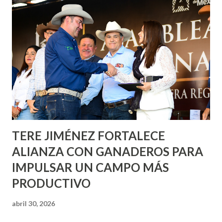
informó que en este programa se usarán cerca de 90 mil
metros cuadrados de pintura, para dar inicio en la calle
Nieto, entre Jesús F. Elizondo y la calle 22 de Octubre, con
lo que se aplicará pintura en 66 casas. Posteriormente se
llevará este programa a Villas de Nuestra Señora de la
Asunción, Avenida Alameda y Decreto 27 de Septiembre, en
los edificios FOVISSSTE Ojo de Agua, en la comunidad
Norias de Paso Hondo y en los edificios de...
TERE JIMÉNEZ FORTALECE
ALIANZA CON GANADEROS PARA
IMPULSAR UN CAMPO MÁS
PRODUCTIVO
abril 30, 2026