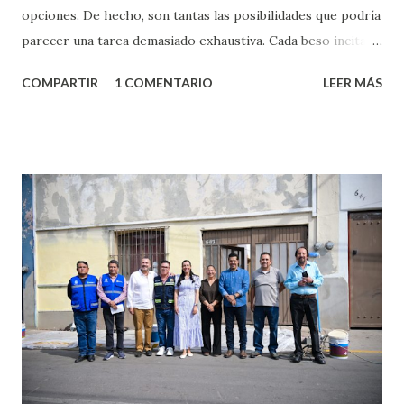
opciones. De hecho, son tantas las posibilidades que podría
parecer una tarea demasiado exhaustiva. Cada beso incita
algo nuevo y cada roce de tu piel contra la suya estimula
COMPARTIR
1 COMENTARIO
LEER MÁS
partes de ti que jamás hubieras imaginado. El problema es
que se supone que deberías saber todo sobre el sexo
incluso antes de haberlo experimentado. Es como si la vida
esperara que estés lista para lo que sea cuando aún no
conoces ni la mitad de lo que deberías saber. Pero incluso
quienes ya han tenido relaciones sexuales no son expertos
o expertas en el tema. Siempre hay algo nuevo que
aprender y nuevas experiencias que conocer. Si eres una
chica y aún no has tenido relaciones sexuales, tal vez
pienses que el sexo será increíble y no puedas esperar para
experimentarlo, pero como cualquier persona con
experiencia te dirá, siempre es mejor cuando ambas partes
son suficientemen...