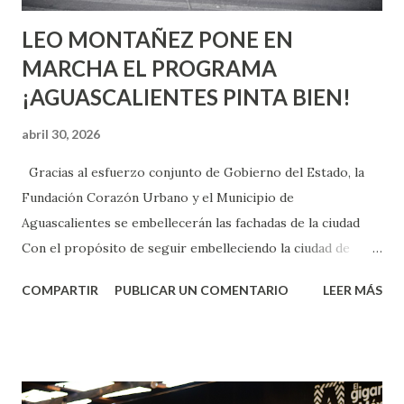
LEO MONTAÑEZ PONE EN
MARCHA EL PROGRAMA
¡AGUASCALIENTES PINTA BIEN!
abril 30, 2026
Gracias al esfuerzo conjunto de Gobierno del Estado, la
Fundación Corazón Urbano y el Municipio de
Aguascalientes se embellecerán las fachadas de la ciudad
Con el propósito de seguir embelleciendo la ciudad de
Aguascalientes, la mañana de este jueves, el presidente
COMPARTIR
PUBLICAR UN COMENTARIO
LEER MÁS
municipal, Leo Montañez dio inicio al programa
¡Aguascalientes Pinta Bien!, a través del cual se pintarán
fachadas en diversos puntos de la capital, gracias a la suma
de esfuerzos entre Gobierno del Estado, la Fundación
Corazón Urbano y el Municipio capital. Leo Montañez