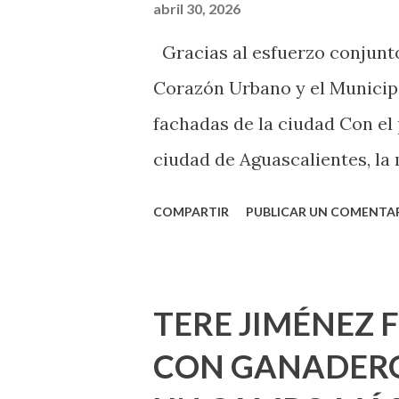
abril 30, 2026
sexo será increíble y no pue
Gracias al esfuerzo conjunto
como cualquier persona con e
Corazón Urbano y el Municipi
cuando ambas partes son sufi
fachadas de la ciudad Con el
ciudad de Aguascalientes, la 
municipal, Leo Montañez dio
COMPARTIR
PUBLICAR UN COMENTA
Pinta Bien!, a través del cua
de la capital, gracias a la s
Estado, la Fundación Corazón
TERE JIMÉNEZ 
Montañez informó que en est
CON GANADERO
metros cuadrados de pintura, 