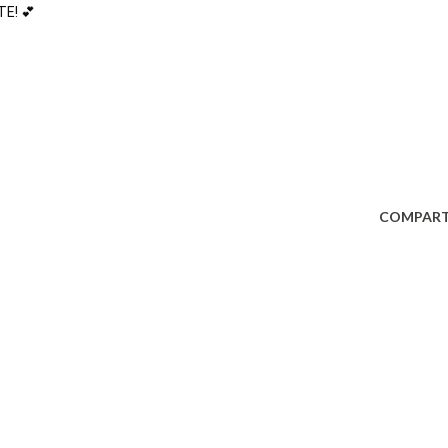
! 💕 

COMPART