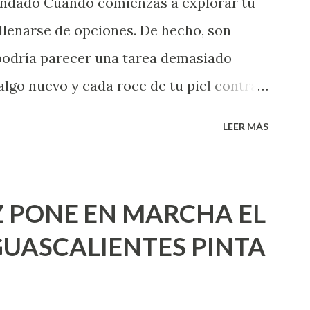
endado Cuando comienzas a explorar tu
llenarse de opciones. De hecho, son
 podría parecer una tarea demasiado
algo nuevo y cada roce de tu piel contra
i que jamás hubieras imaginado. El
LEER MÁS
e deberías saber todo sobre el sexo
erimentado. Es como si la vida esperara
ea cuando aún no conoces ni la mitad de
 PONE EN MARCHA EL
incluso quienes ya han tenido relaciones
UASCALIENTES PINTA
xpertas en el tema. Siempre hay algo
 experiencias que conocer. Si eres una
aciones sexuales, tal vez pienses que el