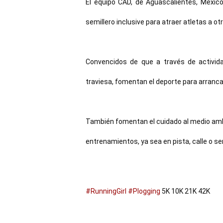
El equipo CAD, de Aguascalientes, México
semillero inclusive para atraer atletas a o
Convencidos de que a través de activid
traviesa, fomentan el deporte para arrancar
También fomentan el cuidado al medio ambie
entrenamientos, ya sea en pista, calle o sen
#RunningGirl
#Plogging
 5K 10K 21K 42K