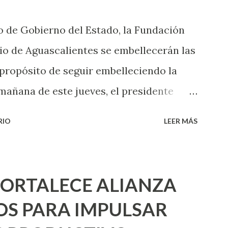
das esperar para experimentarlo, pero
 de Gobierno del Estado, la Fundación
xperiencia te dirá, siempre es mejor
o de Aguascalientes se embellecerán las
cientemen...
 propósito de seguir embelleciendo la
mañana de este jueves, el presidente
 inicio al programa ¡Aguascalientes
RIO
LEER MÁS
l se pintarán fachadas en diversos puntos
uma de esfuerzos entre Gobierno del
 Urbano y el Municipio capital. Leo
FORTALECE ALIANZA
e programa se usarán cerca de 90 mil
S PARA IMPULSAR
para dar inicio en la calle Nieto, entre