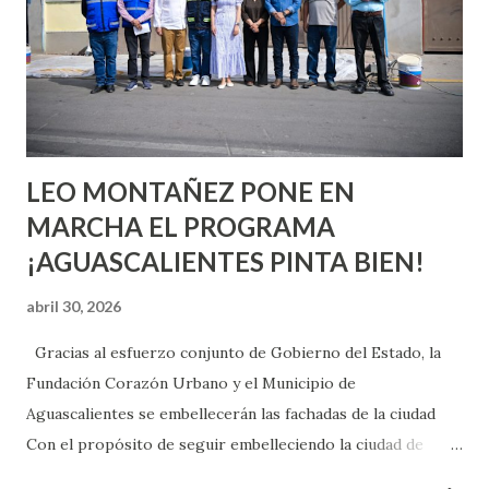
chica y aún no has tenido relaciones sexuales, tal vez
pienses que el sexo será increíble y no puedas esperar para
experimentarlo, pero como cualquier persona con
experiencia te dirá, siempre es mejor cuando ambas partes
son suficientemen...
LEO MONTAÑEZ PONE EN
MARCHA EL PROGRAMA
¡AGUASCALIENTES PINTA BIEN!
abril 30, 2026
Gracias al esfuerzo conjunto de Gobierno del Estado, la
Fundación Corazón Urbano y el Municipio de
Aguascalientes se embellecerán las fachadas de la ciudad
Con el propósito de seguir embelleciendo la ciudad de
Aguascalientes, la mañana de este jueves, el presidente