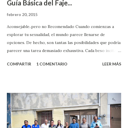
Guía Básica del Faje...
febrero 20, 2015
Aconsejable..pero no Recomendado Cuando comienzas a
explorar tu sexualidad, el mundo parece llenarse de
opciones. De hecho, son tantas las posibilidades que podría
parecer una tarea demasiado exhaustiva. Cada beso incita
algo nuevo y cada roce de tu piel contra la suya estimula
COMPARTIR
1 COMENTARIO
LEER MÁS
partes de ti que jamás hubieras imaginado. El problema es
que se supone que deberías saber todo sobre el sexo
incluso antes de haberlo experimentado. Es como si la vida
esperara que estés lista para lo que sea cuando aún no
conoces ni la mitad de lo que deberías saber. Pero incluso
quienes ya han tenido relaciones sexuales no son expertos
o expertas en el tema. Siempre hay algo nuevo que
aprender y nuevas experiencias que conocer. Si eres una