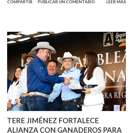
COMPARTIR
PUBLICAR UN COMENTARIO
LEER MÁS
municipal, Leo Montañez dio inicio al programa
¡Aguascalientes Pinta Bien!, a través del cual se pintarán
fachadas en diversos puntos de la capital, gracias a la suma
de esfuerzos entre Gobierno del Estado, la Fundación
Corazón Urbano y el Municipio capital. Leo Montañez
informó que en este programa se usarán cerca de 90 mil
metros cuadrados de pintura, para dar inicio en la calle
Nieto, entre Jesús F. Elizondo y la calle 22 de Octubre, con
lo que se aplicará pintura en 66 casas. Posteriormente se
llevará este programa a Villas de Nuestra Señora de la
Asunción, Avenida Alameda y Decreto 27 de Septiembre, en
los edificios FOVISSSTE Ojo de Agua, en la comunidad
Norias de Paso Hondo y en los edificios de...
TERE JIMÉNEZ FORTALECE
ALIANZA CON GANADEROS PARA