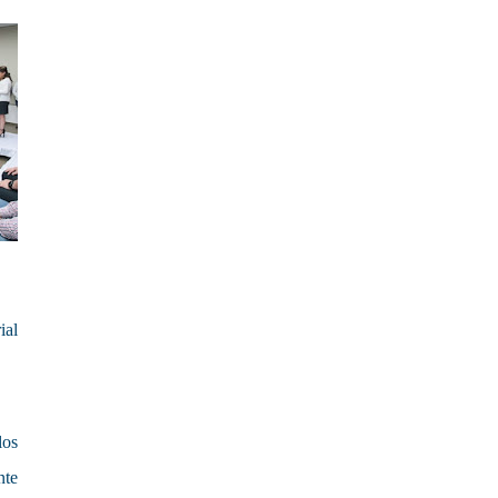
ial
los
nte