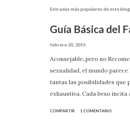
Entradas más populares de este blog
Guía Básica del Fa
febrero 20, 2015
Aconsejable..pero no Recom
sexualidad, el mundo parece 
tantas las posibilidades que
exhaustiva. Cada beso incita 
la suya estimula partes de t
COMPARTIR
1 COMENTARIO
problema es que se supone qu
incluso antes de haberlo exp