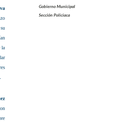
Gobierno Municipal
iva
Sección Policiaca
zo
 su
ían
 la
lar
res
.
ez
son
pre