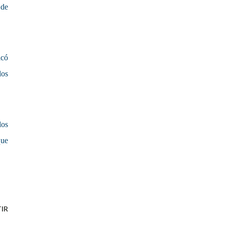
 de
lcó
los
los
que
IR