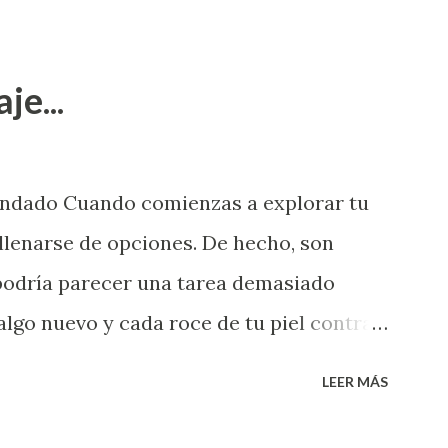
je...
endado Cuando comienzas a explorar tu
llenarse de opciones. De hecho, son
 podría parecer una tarea demasiado
algo nuevo y cada roce de tu piel contra
i que jamás hubieras imaginado. El
LEER MÁS
e deberías saber todo sobre el sexo
erimentado. Es como si la vida esperara