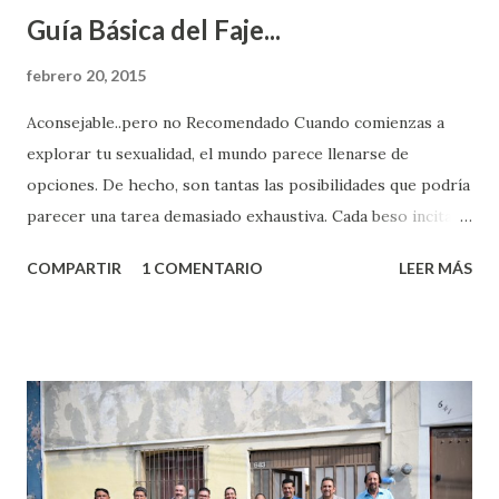
Guía Básica del Faje...
febrero 20, 2015
Aconsejable..pero no Recomendado Cuando comienzas a
explorar tu sexualidad, el mundo parece llenarse de
opciones. De hecho, son tantas las posibilidades que podría
parecer una tarea demasiado exhaustiva. Cada beso incita
algo nuevo y cada roce de tu piel contra la suya estimula
COMPARTIR
1 COMENTARIO
LEER MÁS
partes de ti que jamás hubieras imaginado. El problema es
que se supone que deberías saber todo sobre el sexo
incluso antes de haberlo experimentado. Es como si la vida
esperara que estés lista para lo que sea cuando aún no
conoces ni la mitad de lo que deberías saber. Pero incluso
quienes ya han tenido relaciones sexuales no son expertos
o expertas en el tema. Siempre hay algo nuevo que
aprender y nuevas experiencias que conocer. Si eres una