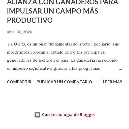
ALIANZA CON GANADEROS PARA
IMPULSAR UN CAMPO MÁS
PRODUCTIVO
abril 30, 2026
La UGRA es un pilar fundamental del sector pecuario; sus
integrantes colocan al estado entre los principales
generadores de leche en el país La ganadería ha recibido
un impulso significativo gracias a los programas
implementados por la gobernadora Como una clara
COMPARTIR
PUBLICAR UN COMENTARIO
LEER MÁS
muestra de su respaldo firme y decidido al campo, la
gobernadora Tere Jiménez clausuró la Asamblea General
Ordinaria de la Unión Ganadera Regional de Aguascalientes
(UGRA), realizada en la Isla San Marcos, donde reafirmó su
Con tecnología de Blogger
compromiso de trabajar de la mano con los productores
para consolidar una ganadería más fuerte, productiva y con