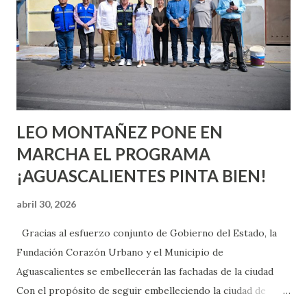
chica y aún no has tenido relaciones sexuales, tal vez
pienses que el sexo será increíble y no puedas esperar para
experimentarlo, pero como cualquier persona con
experiencia te dirá, siempre es mejor cuando ambas partes
son suficientemen...
LEO MONTAÑEZ PONE EN
MARCHA EL PROGRAMA
¡AGUASCALIENTES PINTA BIEN!
abril 30, 2026
Gracias al esfuerzo conjunto de Gobierno del Estado, la
Fundación Corazón Urbano y el Municipio de
Aguascalientes se embellecerán las fachadas de la ciudad
Con el propósito de seguir embelleciendo la ciudad de