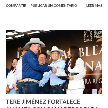
Aguascalientes, la mañana de este jueves, el presidente
COMPARTIR
PUBLICAR UN COMENTARIO
LEER MÁS
municipal, Leo Montañez dio inicio al programa
¡Aguascalientes Pinta Bien!, a través del cual se pintarán
fachadas en diversos puntos de la capital, gracias a la suma
de esfuerzos entre Gobierno del Estado, la Fundación
Corazón Urbano y el Municipio capital. Leo Montañez
informó que en este programa se usarán cerca de 90 mil
metros cuadrados de pintura, para dar inicio en la calle
Nieto, entre Jesús F. Elizondo y la calle 22 de Octubre, con
lo que se aplicará pintura en 66 casas. Posteriormente se
llevará este programa a Villas de Nuestra Señora de la
Asunción, Avenida Alameda y Decreto 27 de Septiembre, en
los edificios FOVISSSTE Ojo de Agua, en la comunidad
Norias de Paso Hondo y en los edificios de...
TERE JIMÉNEZ FORTALECE