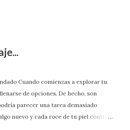
je...
endado Cuando comienzas a explorar tu
llenarse de opciones. De hecho, son
 podría parecer una tarea demasiado
algo nuevo y cada roce de tu piel contra
i que jamás hubieras imaginado. El