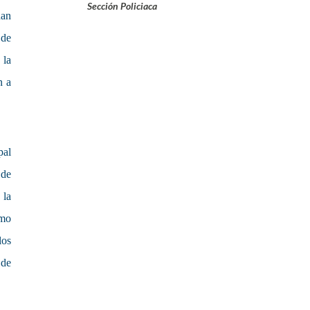
Sección Policiaca
han
 de
 la
n a
al
 de
 la
omo
los
 de