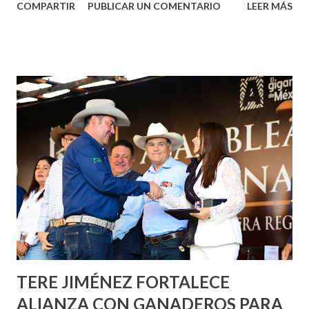
COMPARTIR
PUBLICAR UN COMENTARIO
LEER MÁS
municipal, Leo Montañez dio inicio al programa
¡Aguascalientes Pinta Bien!, a través del cual se pintarán
fachadas en diversos puntos de la capital, gracias a la suma
de esfuerzos entre Gobierno del Estado, la Fundación
Corazón Urbano y el Municipio capital. Leo Montañez
informó que en este programa se usarán cerca de 90 mil
metros cuadrados de pintura, para dar inicio en la calle
Nieto, entre Jesús F. Elizondo y la calle 22 de Octubre, con
lo que se aplicará pintura en 66 casas. Posteriormente se
llevará este programa a Villas de Nuestra Señora de la
Asunción, Avenida Alameda y Decreto 27 de Septiembre, en
los edificios FOVISSSTE Ojo de Agua, en la comunidad
Norias de Paso Hondo y en los edificios de...
TERE JIMÉNEZ FORTALECE
ALIANZA CON GANADEROS PARA