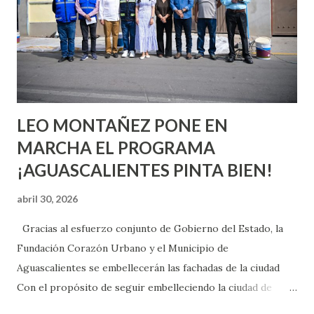
chica y aún no has tenido relaciones sexuales, tal vez
pienses que el sexo será increíble y no puedas esperar para
experimentarlo, pero como cualquier persona con
experiencia te dirá, siempre es mejor cuando ambas partes
son suficientemen...
LEO MONTAÑEZ PONE EN
MARCHA EL PROGRAMA
¡AGUASCALIENTES PINTA BIEN!
abril 30, 2026
Gracias al esfuerzo conjunto de Gobierno del Estado, la
Fundación Corazón Urbano y el Municipio de
Aguascalientes se embellecerán las fachadas de la ciudad
Con el propósito de seguir embelleciendo la ciudad de
Aguascalientes, la mañana de este jueves, el presidente