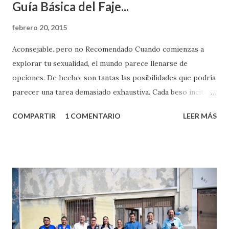
Guía Básica del Faje...
febrero 20, 2015
Aconsejable..pero no Recomendado Cuando comienzas a
explorar tu sexualidad, el mundo parece llenarse de
opciones. De hecho, son tantas las posibilidades que podría
parecer una tarea demasiado exhaustiva. Cada beso incita
algo nuevo y cada roce de tu piel contra la suya estimula
COMPARTIR
1 COMENTARIO
LEER MÁS
partes de ti que jamás hubieras imaginado. El problema es
que se supone que deberías saber todo sobre el sexo
incluso antes de haberlo experimentado. Es como si la vida
esperara que estés lista para lo que sea cuando aún no
conoces ni la mitad de lo que deberías saber. Pero incluso
quienes ya han tenido relaciones sexuales no son expertos
o expertas en el tema. Siempre hay algo nuevo que
aprender y nuevas experiencias que conocer. Si eres una