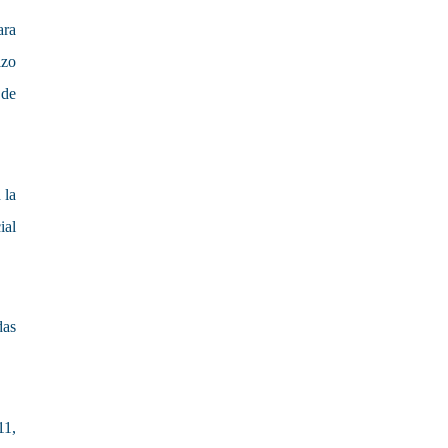
ara
izo
 de
 la
ial
das
11,