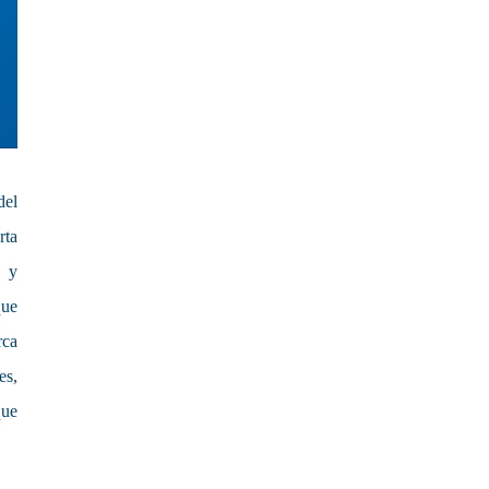
del
rta
a y
que
rca
es,
que