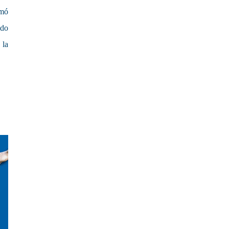
rmó
ndo
 la