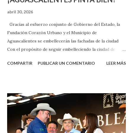
abril 30, 2026
Gracias al esfuerzo conjunto de Gobierno del Estado, la
Fundación Corazón Urbano y el Municipio de
Aguascalientes se embellecerán las fachadas de la ciudad
Con el propósito de seguir embelleciendo la ciudad de
Aguascalientes, la mañana de este jueves, el presidente
COMPARTIR
PUBLICAR UN COMENTARIO
LEER MÁS
municipal, Leo Montañez dio inicio al programa
¡Aguascalientes Pinta Bien!, a través del cual se pintarán
fachadas en diversos puntos de la capital, gracias a la suma
de esfuerzos entre Gobierno del Estado, la Fundación
Corazón Urbano y el Municipio capital. Leo Montañez
informó que en este programa se usarán cerca de 90 mil
metros cuadrados de pintura, para dar inicio en la calle
Nieto, entre Jesús F. Elizondo y la calle 22 de Octubre, con
lo que se aplicará pintura en 66 casas. Posteriormente se