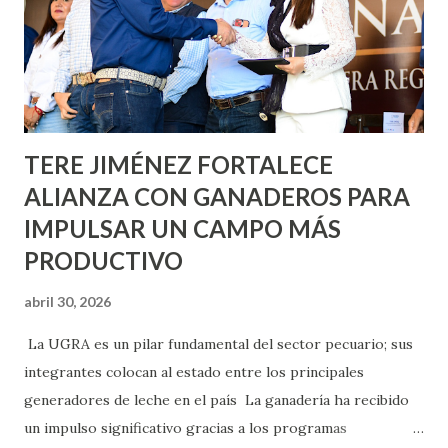
llevará este programa a Villas de Nuestra Señora de la
Asunción, Avenida Alameda y Decreto 27 de Septiembre, en
los edificios FOVISSSTE Ojo de Agua, en la comunidad
Norias de Paso Hondo y en los edificios de...
TERE JIMÉNEZ FORTALECE
ALIANZA CON GANADEROS PARA
IMPULSAR UN CAMPO MÁS
PRODUCTIVO
abril 30, 2026
La UGRA es un pilar fundamental del sector pecuario; sus
integrantes colocan al estado entre los principales
generadores de leche en el país La ganadería ha recibido
un impulso significativo gracias a los programas