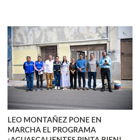
que se supone que deberías saber todo sobre el sexo
incluso antes de haberlo experimentado. Es como si la vida
esperara que estés lista para lo que sea cuando aún no
conoces ni la mitad de lo que deberías saber. Pero incluso
quienes ya han tenido relaciones sexuales no son expertos
o expertas en el tema. Siempre hay algo nuevo que
aprender y nuevas experiencias que conocer. Si eres una
chica y aún no has tenido relaciones sexuales, tal vez
pienses que el sexo será increíble y no puedas esperar para
experimentarlo, pero como cualquier persona con
experiencia te dirá, siempre es mejor cuando ambas partes
son suficientemen...
LEO MONTAÑEZ PONE EN
MARCHA EL PROGRAMA
¡AGUASCALIENTES PINTA BIEN!