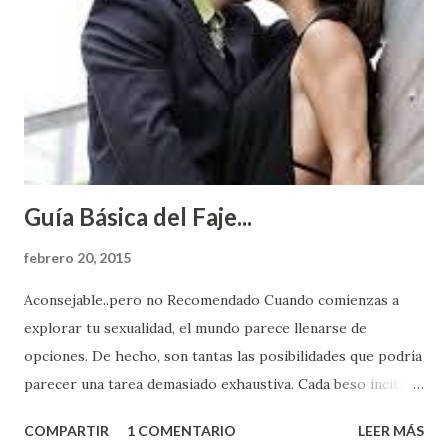
Guía Básica del Faje...
febrero 20, 2015
Aconsejable..pero no Recomendado Cuando comienzas a
explorar tu sexualidad, el mundo parece llenarse de
opciones. De hecho, son tantas las posibilidades que podría
parecer una tarea demasiado exhaustiva. Cada beso incita
algo nuevo y cada roce de tu piel contra la suya estimula
COMPARTIR
1 COMENTARIO
LEER MÁS
partes de ti que jamás hubieras imaginado. El problema es