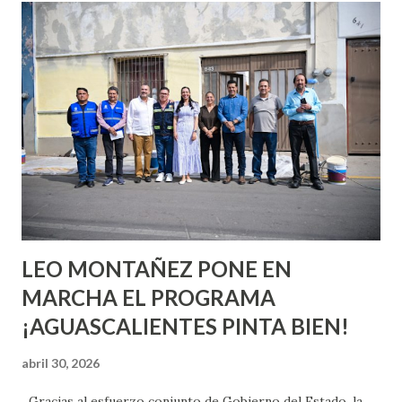
conoces ni la mitad de lo que deberías saber. Pero incluso
quienes ya han tenido relaciones sexuales no son expertos
o expertas en el tema. Siempre hay algo nuevo que
aprender y nuevas experiencias que conocer. Si eres una
chica y aún no has tenido relaciones sexuales, tal vez
pienses que el sexo será increíble y no puedas esperar para
experimentarlo, pero como cualquier persona con
experiencia te dirá, siempre es mejor cuando ambas partes
son suficientemen...
LEO MONTAÑEZ PONE EN
MARCHA EL PROGRAMA
¡AGUASCALIENTES PINTA BIEN!
abril 30, 2026
Gracias al esfuerzo conjunto de Gobierno del Estado, la