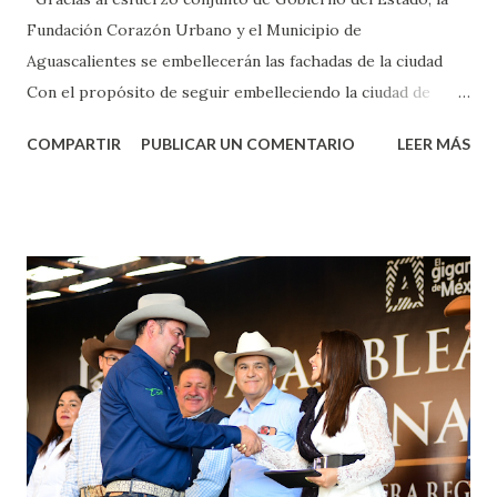
Fundación Corazón Urbano y el Municipio de
Aguascalientes se embellecerán las fachadas de la ciudad
Con el propósito de seguir embelleciendo la ciudad de
Aguascalientes, la mañana de este jueves, el presidente
COMPARTIR
PUBLICAR UN COMENTARIO
LEER MÁS
municipal, Leo Montañez dio inicio al programa
¡Aguascalientes Pinta Bien!, a través del cual se pintarán
fachadas en diversos puntos de la capital, gracias a la suma
de esfuerzos entre Gobierno del Estado, la Fundación
Corazón Urbano y el Municipio capital. Leo Montañez
informó que en este programa se usarán cerca de 90 mil
metros cuadrados de pintura, para dar inicio en la calle
Nieto, entre Jesús F. Elizondo y la calle 22 de Octubre, con
lo que se aplicará pintura en 66 casas. Posteriormente se
llevará este programa a Villas de Nuestra Señora de la
Asunción, Avenida Alameda y Decreto 27 de Septiembre, en
los edificios FOVISSSTE Ojo de Agua, en la comunidad