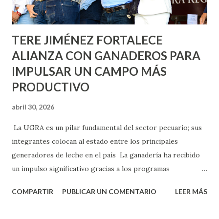
Norias de Paso Hondo y en los edificios de...
TERE JIMÉNEZ FORTALECE
ALIANZA CON GANADEROS PARA
IMPULSAR UN CAMPO MÁS
PRODUCTIVO
abril 30, 2026
La UGRA es un pilar fundamental del sector pecuario; sus
integrantes colocan al estado entre los principales
generadores de leche en el país La ganadería ha recibido
un impulso significativo gracias a los programas
implementados por la gobernadora Como una clara
COMPARTIR
PUBLICAR UN COMENTARIO
LEER MÁS
muestra de su respaldo firme y decidido al campo, la
gobernadora Tere Jiménez clausuró la Asamblea General