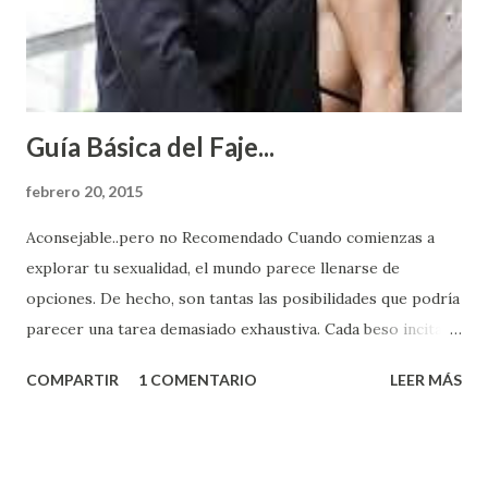
Guía Básica del Faje...
febrero 20, 2015
Aconsejable..pero no Recomendado Cuando comienzas a
explorar tu sexualidad, el mundo parece llenarse de
opciones. De hecho, son tantas las posibilidades que podría
parecer una tarea demasiado exhaustiva. Cada beso incita
algo nuevo y cada roce de tu piel contra la suya estimula
COMPARTIR
1 COMENTARIO
LEER MÁS
partes de ti que jamás hubieras imaginado. El problema es
que se supone que deberías saber todo sobre el sexo
incluso antes de haberlo experimentado. Es como si la vida
esperara que estés lista para lo que sea cuando aún no