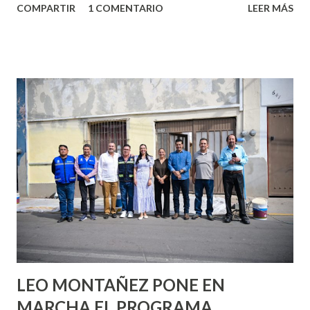
COMPARTIR
1 COMENTARIO
LEER MÁS
partes de ti que jamás hubieras imaginado. El problema es
que se supone que deberías saber todo sobre el sexo
incluso antes de haberlo experimentado. Es como si la vida
esperara que estés lista para lo que sea cuando aún no
conoces ni la mitad de lo que deberías saber. Pero incluso
quienes ya han tenido relaciones sexuales no son expertos
o expertas en el tema. Siempre hay algo nuevo que
aprender y nuevas experiencias que conocer. Si eres una
chica y aún no has tenido relaciones sexuales, tal vez
pienses que el sexo será increíble y no puedas esperar para
experimentarlo, pero como cualquier persona con
experiencia te dirá, siempre es mejor cuando ambas partes
son suficientemen...
LEO MONTAÑEZ PONE EN
MARCHA EL PROGRAMA