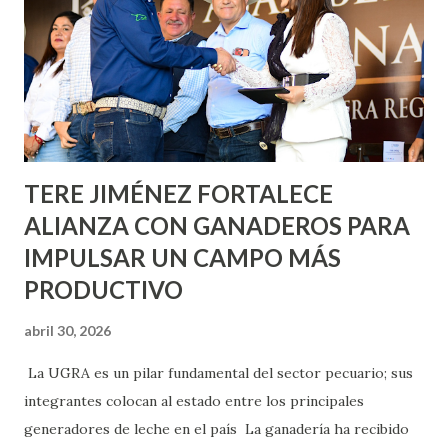
lo que se aplicará pintura en 66 casas. Posteriormente se
llevará este programa a Villas de Nuestra Señora de la
Asunción, Avenida Alameda y Decreto 27 de Septiembre, en
los edificios FOVISSSTE Ojo de Agua, en la comunidad
Norias de Paso Hondo y en los edificios de...
TERE JIMÉNEZ FORTALECE
ALIANZA CON GANADEROS PARA
IMPULSAR UN CAMPO MÁS
PRODUCTIVO
abril 30, 2026
La UGRA es un pilar fundamental del sector pecuario; sus
integrantes colocan al estado entre los principales
generadores de leche en el país La ganadería ha recibido