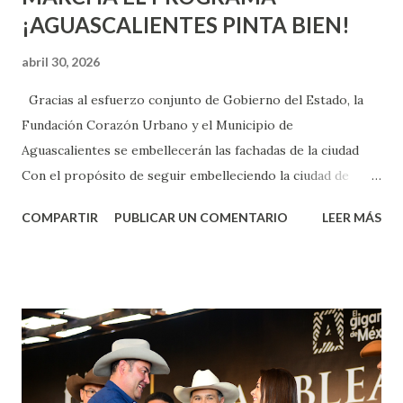
¡AGUASCALIENTES PINTA BIEN!
abril 30, 2026
Gracias al esfuerzo conjunto de Gobierno del Estado, la
Fundación Corazón Urbano y el Municipio de
Aguascalientes se embellecerán las fachadas de la ciudad
Con el propósito de seguir embelleciendo la ciudad de
Aguascalientes, la mañana de este jueves, el presidente
COMPARTIR
PUBLICAR UN COMENTARIO
LEER MÁS
municipal, Leo Montañez dio inicio al programa
¡Aguascalientes Pinta Bien!, a través del cual se pintarán
fachadas en diversos puntos de la capital, gracias a la suma
de esfuerzos entre Gobierno del Estado, la Fundación
Corazón Urbano y el Municipio capital. Leo Montañez
informó que en este programa se usarán cerca de 90 mil
metros cuadrados de pintura, para dar inicio en la calle
Nieto, entre Jesús F. Elizondo y la calle 22 de Octubre, con