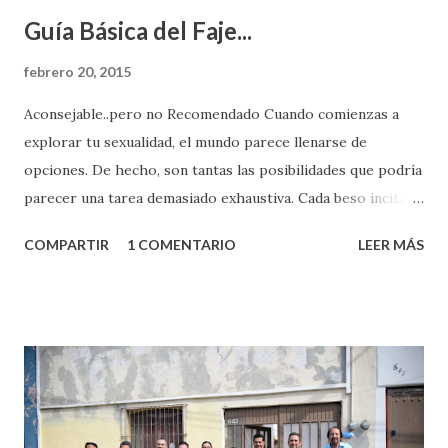
Guía Básica del Faje...
febrero 20, 2015
Aconsejable..pero no Recomendado Cuando comienzas a
explorar tu sexualidad, el mundo parece llenarse de
opciones. De hecho, son tantas las posibilidades que podría
parecer una tarea demasiado exhaustiva. Cada beso incita
algo nuevo y cada roce de tu piel contra la suya estimula
COMPARTIR
1 COMENTARIO
LEER MÁS
partes de ti que jamás hubieras imaginado. El problema es
que se supone que deberías saber todo sobre el sexo
incluso antes de haberlo experimentado. Es como si la vida
esperara que estés lista para lo que sea cuando aún no
conoces ni la mitad de lo que deberías saber. Pero incluso
quienes ya han tenido relaciones sexuales no son expertos
o expertas en el tema. Siempre hay algo nuevo que