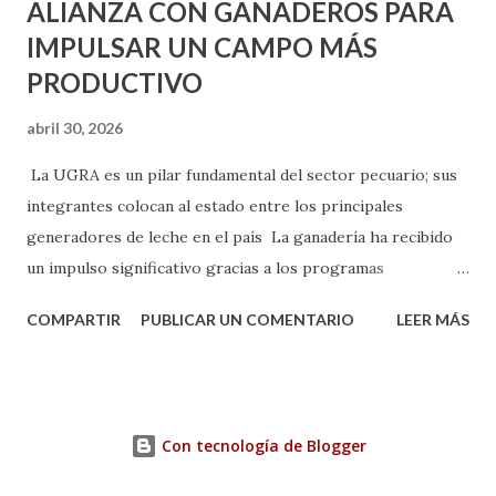
ALIANZA CON GANADEROS PARA
IMPULSAR UN CAMPO MÁS
PRODUCTIVO
abril 30, 2026
La UGRA es un pilar fundamental del sector pecuario; sus
integrantes colocan al estado entre los principales
generadores de leche en el país La ganadería ha recibido
un impulso significativo gracias a los programas
implementados por la gobernadora Como una clara
COMPARTIR
PUBLICAR UN COMENTARIO
LEER MÁS
muestra de su respaldo firme y decidido al campo, la
gobernadora Tere Jiménez clausuró la Asamblea General
Ordinaria de la Unión Ganadera Regional de Aguascalientes
(UGRA), realizada en la Isla San Marcos, donde reafirmó su
Con tecnología de Blogger
compromiso de trabajar de la mano con los productores
para consolidar una ganadería más fuerte, productiva y con