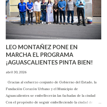
aprender y nuevas experiencias que conocer. Si eres una
chica y aún no has tenido relaciones sexuales, tal vez
pienses que el sexo será increíble y no puedas esperar para
experimentarlo, pero como cualquier persona con
experiencia te dirá, siempre es mejor cuando ambas partes
son suficientemen...
LEO MONTAÑEZ PONE EN
MARCHA EL PROGRAMA
¡AGUASCALIENTES PINTA BIEN!
abril 30, 2026
Gracias al esfuerzo conjunto de Gobierno del Estado, la
Fundación Corazón Urbano y el Municipio de
Aguascalientes se embellecerán las fachadas de la ciudad
Con el propósito de seguir embelleciendo la ciudad de