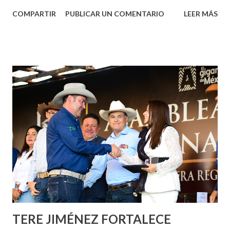
Aguascalientes, la mañana de este jueves, el presidente
COMPARTIR
PUBLICAR UN COMENTARIO
LEER MÁS
municipal, Leo Montañez dio inicio al programa
¡Aguascalientes Pinta Bien!, a través del cual se pintarán
fachadas en diversos puntos de la capital, gracias a la suma
de esfuerzos entre Gobierno del Estado, la Fundación
Corazón Urbano y el Municipio capital. Leo Montañez
informó que en este programa se usarán cerca de 90 mil
metros cuadrados de pintura, para dar inicio en la calle
Nieto, entre Jesús F. Elizondo y la calle 22 de Octubre, con
lo que se aplicará pintura en 66 casas. Posteriormente se
llevará este programa a Villas de Nuestra Señora de la
Asunción, Avenida Alameda y Decreto 27 de Septiembre, en
los edificios FOVISSSTE Ojo de Agua, en la comunidad
Norias de Paso Hondo y en los edificios de...
TERE JIMÉNEZ FORTALECE