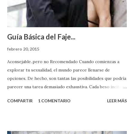
Guía Básica del Faje...
febrero 20, 2015
Aconsejable..pero no Recomendado Cuando comienzas a
explorar tu sexualidad, el mundo parece llenarse de
opciones. De hecho, son tantas las posibilidades que podría
parecer una tarea demasiado exhaustiva. Cada beso incita
algo nuevo y cada roce de tu piel contra la suya estimula
COMPARTIR
1 COMENTARIO
LEER MÁS
partes de ti que jamás hubieras imaginado. El problema es
que se supone que deberías saber todo sobre el sexo
incluso antes de haberlo experimentado. Es como si la vida
esperara que estés lista para lo que sea cuando aún no