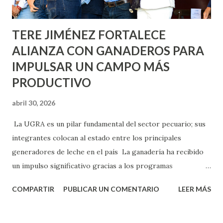
Norias de Paso Hondo y en los edificios de...
TERE JIMÉNEZ FORTALECE
ALIANZA CON GANADEROS PARA
IMPULSAR UN CAMPO MÁS
PRODUCTIVO
abril 30, 2026
La UGRA es un pilar fundamental del sector pecuario; sus
integrantes colocan al estado entre los principales
generadores de leche en el país La ganadería ha recibido
un impulso significativo gracias a los programas
implementados por la gobernadora Como una clara
COMPARTIR
PUBLICAR UN COMENTARIO
LEER MÁS
muestra de su respaldo firme y decidido al campo, la
gobernadora Tere Jiménez clausuró la Asamblea General
Ordinaria de la Unión Ganadera Regional de Aguascalientes