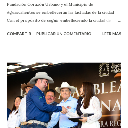
Fundación Corazón Urbano y el Municipio de
Aguascalientes se embellecerán las fachadas de la ciudad
Con el propósito de seguir embelleciendo la ciudad de
Aguascalientes, la mañana de este jueves, el presidente
COMPARTIR
PUBLICAR UN COMENTARIO
LEER MÁS
municipal, Leo Montañez dio inicio al programa
¡Aguascalientes Pinta Bien!, a través del cual se pintarán
fachadas en diversos puntos de la capital, gracias a la suma
de esfuerzos entre Gobierno del Estado, la Fundación
Corazón Urbano y el Municipio capital. Leo Montañez
informó que en este programa se usarán cerca de 90 mil
metros cuadrados de pintura, para dar inicio en la calle
Nieto, entre Jesús F. Elizondo y la calle 22 de Octubre, con
lo que se aplicará pintura en 66 casas. Posteriormente se
llevará este programa a Villas de Nuestra Señora de la
Asunción, Avenida Alameda y Decreto 27 de Septiembre, en
los edificios FOVISSSTE Ojo de Agua, en la comunidad