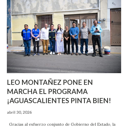
conoces ni la mitad de lo que deberías saber. Pero incluso
quienes ya han tenido relaciones sexuales no son expertos
o expertas en el tema. Siempre hay algo nuevo que
aprender y nuevas experiencias que conocer. Si eres una
chica y aún no has tenido relaciones sexuales, tal vez
pienses que el sexo será increíble y no puedas esperar para
experimentarlo, pero como cualquier persona con
experiencia te dirá, siempre es mejor cuando ambas partes
son suficientemen...
LEO MONTAÑEZ PONE EN
MARCHA EL PROGRAMA
¡AGUASCALIENTES PINTA BIEN!
abril 30, 2026
Gracias al esfuerzo conjunto de Gobierno del Estado, la