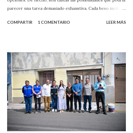
parecer una tarea demasiado exhaustiva. Cada beso incita
algo nuevo y cada roce de tu piel contra la suya estimula
COMPARTIR
1 COMENTARIO
LEER MÁS
partes de ti que jamás hubieras imaginado. El problema es
que se supone que deberías saber todo sobre el sexo
incluso antes de haberlo experimentado. Es como si la vida
esperara que estés lista para lo que sea cuando aún no
conoces ni la mitad de lo que deberías saber. Pero incluso
quienes ya han tenido relaciones sexuales no son expertos
o expertas en el tema. Siempre hay algo nuevo que
aprender y nuevas experiencias que conocer. Si eres una
chica y aún no has tenido relaciones sexuales, tal vez
pienses que el sexo será increíble y no puedas esperar para
experimentarlo, pero como cualquier persona con
experiencia te dirá, siempre es mejor cuando ambas partes
son suficientemen...