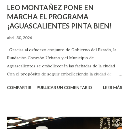
LEO MONTAÑEZ PONE EN
MARCHA EL PROGRAMA
¡AGUASCALIENTES PINTA BIEN!
abril 30, 2026
Gracias al esfuerzo conjunto de Gobierno del Estado, la
Fundación Corazón Urbano y el Municipio de
Aguascalientes se embellecerán las fachadas de la ciudad
Con el propósito de seguir embelleciendo la ciudad de
Aguascalientes, la mañana de este jueves, el presidente
COMPARTIR
PUBLICAR UN COMENTARIO
LEER MÁS
municipal, Leo Montañez dio inicio al programa
¡Aguascalientes Pinta Bien!, a través del cual se pintarán
fachadas en diversos puntos de la capital, gracias a la suma
de esfuerzos entre Gobierno del Estado, la Fundación
Corazón Urbano y el Municipio capital. Leo Montañez