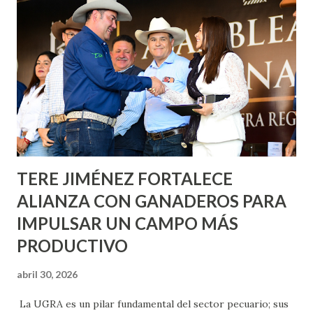
informó que en este programa se usarán cerca de 90 mil
metros cuadrados de pintura, para dar inicio en la calle
Nieto, entre Jesús F. Elizondo y la calle 22 de Octubre, con
lo que se aplicará pintura en 66 casas. Posteriormente se
llevará este programa a Villas de Nuestra Señora de la
Asunción, Avenida Alameda y Decreto 27 de Septiembre, en
los edificios FOVISSSTE Ojo de Agua, en la comunidad
Norias de Paso Hondo y en los edificios de...
TERE JIMÉNEZ FORTALECE
ALIANZA CON GANADEROS PARA
IMPULSAR UN CAMPO MÁS
PRODUCTIVO
abril 30, 2026
La UGRA es un pilar fundamental del sector pecuario; sus