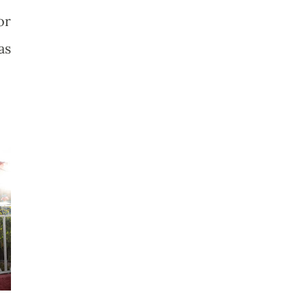
or
as