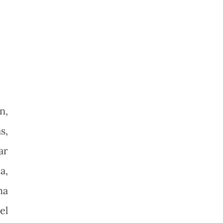
n,
s,
ar
a,
ha
el