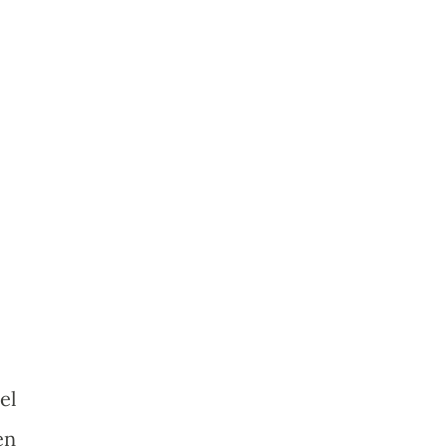
el
en