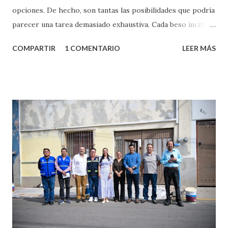
opciones. De hecho, son tantas las posibilidades que podría
parecer una tarea demasiado exhaustiva. Cada beso incita
algo nuevo y cada roce de tu piel contra la suya estimula
COMPARTIR
1 COMENTARIO
LEER MÁS
partes de ti que jamás hubieras imaginado. El problema es
que se supone que deberías saber todo sobre el sexo
incluso antes de haberlo experimentado. Es como si la vida
esperara que estés lista para lo que sea cuando aún no
conoces ni la mitad de lo que deberías saber. Pero incluso
quienes ya han tenido relaciones sexuales no son expertos
o expertas en el tema. Siempre hay algo nuevo que
aprender y nuevas experiencias que conocer. Si eres una
chica y aún no has tenido relaciones sexuales, tal vez
pienses que el sexo será increíble y no puedas esperar para
experimentarlo, pero como cualquier persona con
experiencia te dirá, siempre es mejor cuando ambas partes
son suficientemen...