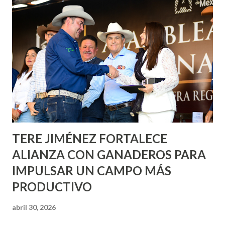
informó que en este programa se usarán cerca de 90 mil
metros cuadrados de pintura, para dar inicio en la calle
Nieto, entre Jesús F. Elizondo y la calle 22 de Octubre, con
lo que se aplicará pintura en 66 casas. Posteriormente se
llevará este programa a Villas de Nuestra Señora de la
Asunción, Avenida Alameda y Decreto 27 de Septiembre, en
los edificios FOVISSSTE Ojo de Agua, en la comunidad
Norias de Paso Hondo y en los edificios de...
TERE JIMÉNEZ FORTALECE
ALIANZA CON GANADEROS PARA
IMPULSAR UN CAMPO MÁS
PRODUCTIVO
abril 30, 2026