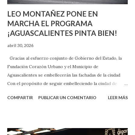
LEO MONTAÑEZ PONE EN
MARCHA EL PROGRAMA
¡AGUASCALIENTES PINTA BIEN!
abril 30, 2026
Gracias al esfuerzo conjunto de Gobierno del Estado, la
Fundación Corazón Urbano y el Municipio de
Aguascalientes se embellecerán las fachadas de la ciudad
Con el propósito de seguir embelleciendo la ciudad de
Aguascalientes, la mañana de este jueves, el presidente
COMPARTIR
PUBLICAR UN COMENTARIO
LEER MÁS
municipal, Leo Montañez dio inicio al programa
¡Aguascalientes Pinta Bien!, a través del cual se pintarán
fachadas en diversos puntos de la capital, gracias a la suma
de esfuerzos entre Gobierno del Estado, la Fundación
Corazón Urbano y el Municipio capital. Leo Montañez