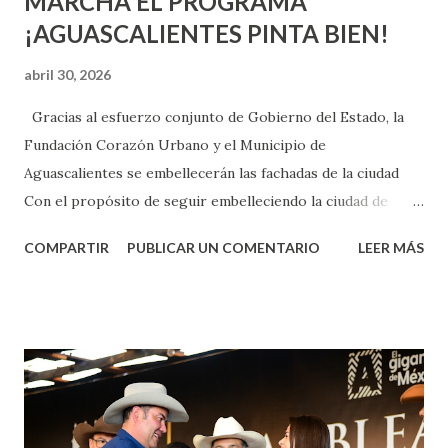
MARCHA EL PROGRAMA
¡AGUASCALIENTES PINTA BIEN!
abril 30, 2026
Gracias al esfuerzo conjunto de Gobierno del Estado, la
Fundación Corazón Urbano y el Municipio de
Aguascalientes se embellecerán las fachadas de la ciudad
Con el propósito de seguir embelleciendo la ciudad de
Aguascalientes, la mañana de este jueves, el presidente
COMPARTIR
PUBLICAR UN COMENTARIO
LEER MÁS
municipal, Leo Montañez dio inicio al programa
¡Aguascalientes Pinta Bien!, a través del cual se pintarán
fachadas en diversos puntos de la capital, gracias a la suma
de esfuerzos entre Gobierno del Estado, la Fundación
Corazón Urbano y el Municipio capital. Leo Montañez
informó que en este programa se usarán cerca de 90 mil
metros cuadrados de pintura, para dar inicio en la calle