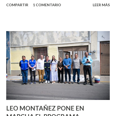
COMPARTIR
1 COMENTARIO
LEER MÁS
partes de ti que jamás hubieras imaginado. El problema es
que se supone que deberías saber todo sobre el sexo
incluso antes de haberlo experimentado. Es como si la vida
esperara que estés lista para lo que sea cuando aún no
conoces ni la mitad de lo que deberías saber. Pero incluso
quienes ya han tenido relaciones sexuales no son expertos
o expertas en el tema. Siempre hay algo nuevo que
aprender y nuevas experiencias que conocer. Si eres una
chica y aún no has tenido relaciones sexuales, tal vez
pienses que el sexo será increíble y no puedas esperar para
experimentarlo, pero como cualquier persona con
experiencia te dirá, siempre es mejor cuando ambas partes
son suficientemen...
LEO MONTAÑEZ PONE EN