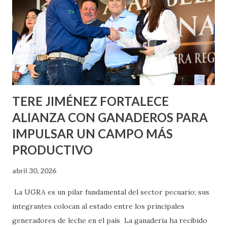
Nieto, entre Jesús F. Elizondo y la calle 22 de Octubre, con
lo que se aplicará pintura en 66 casas. Posteriormente se
llevará este programa a Villas de Nuestra Señora de la
Asunción, Avenida Alameda y Decreto 27 de Septiembre, en
los edificios FOVISSSTE Ojo de Agua, en la comunidad
Norias de Paso Hondo y en los edificios de...
TERE JIMÉNEZ FORTALECE
ALIANZA CON GANADEROS PARA
IMPULSAR UN CAMPO MÁS
PRODUCTIVO
abril 30, 2026
La UGRA es un pilar fundamental del sector pecuario; sus
integrantes colocan al estado entre los principales
generadores de leche en el país La ganadería ha recibido