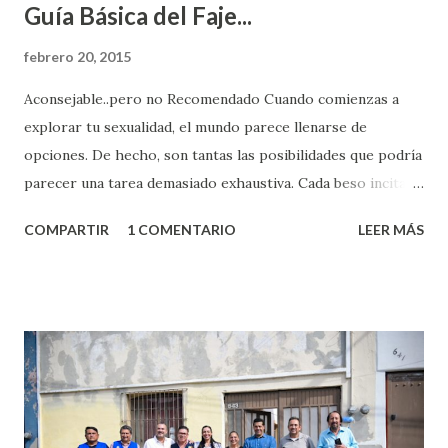
Guía Básica del Faje...
febrero 20, 2015
Aconsejable..pero no Recomendado Cuando comienzas a
explorar tu sexualidad, el mundo parece llenarse de
opciones. De hecho, son tantas las posibilidades que podría
parecer una tarea demasiado exhaustiva. Cada beso incita
algo nuevo y cada roce de tu piel contra la suya estimula
COMPARTIR
1 COMENTARIO
LEER MÁS
partes de ti que jamás hubieras imaginado. El problema es
que se supone que deberías saber todo sobre el sexo
incluso antes de haberlo experimentado. Es como si la vida
esperara que estés lista para lo que sea cuando aún no
conoces ni la mitad de lo que deberías saber. Pero incluso
quienes ya han tenido relaciones sexuales no son expertos
o expertas en el tema. Siempre hay algo nuevo que
aprender y nuevas experiencias que conocer. Si eres una