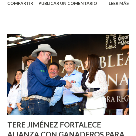
COMPARTIR
PUBLICAR UN COMENTARIO
LEER MÁS
municipal, Leo Montañez dio inicio al programa
¡Aguascalientes Pinta Bien!, a través del cual se pintarán
fachadas en diversos puntos de la capital, gracias a la suma
de esfuerzos entre Gobierno del Estado, la Fundación
Corazón Urbano y el Municipio capital. Leo Montañez
informó que en este programa se usarán cerca de 90 mil
metros cuadrados de pintura, para dar inicio en la calle
Nieto, entre Jesús F. Elizondo y la calle 22 de Octubre, con
lo que se aplicará pintura en 66 casas. Posteriormente se
llevará este programa a Villas de Nuestra Señora de la
Asunción, Avenida Alameda y Decreto 27 de Septiembre, en
los edificios FOVISSSTE Ojo de Agua, en la comunidad
Norias de Paso Hondo y en los edificios de...
TERE JIMÉNEZ FORTALECE
ALIANZA CON GANADEROS PARA