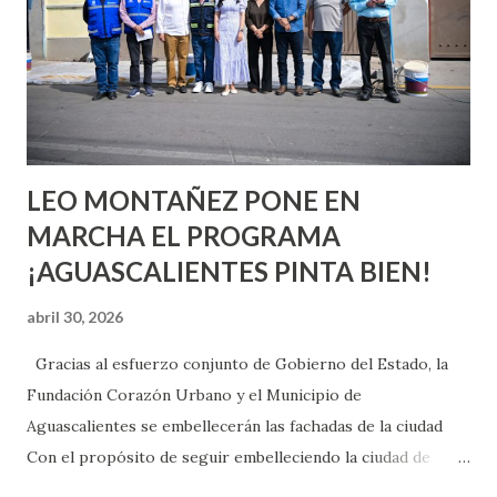
chica y aún no has tenido relaciones sexuales, tal vez
pienses que el sexo será increíble y no puedas esperar para
experimentarlo, pero como cualquier persona con
experiencia te dirá, siempre es mejor cuando ambas partes
son suficientemen...
LEO MONTAÑEZ PONE EN
MARCHA EL PROGRAMA
¡AGUASCALIENTES PINTA BIEN!
abril 30, 2026
Gracias al esfuerzo conjunto de Gobierno del Estado, la
Fundación Corazón Urbano y el Municipio de
Aguascalientes se embellecerán las fachadas de la ciudad
Con el propósito de seguir embelleciendo la ciudad de
Aguascalientes, la mañana de este jueves, el presidente