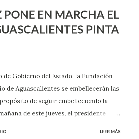
ea cuando aún no conoces ni la mitad de
 PONE EN MARCHA EL
incluso quienes ya han tenido relaciones
UASCALIENTES PINTA
xpertas en el tema. Siempre hay algo
 experiencias que conocer. Si eres una
aciones sexuales, tal vez pienses que el
das esperar para experimentarlo, pero
 de Gobierno del Estado, la Fundación
xperiencia te dirá, siempre es mejor
o de Aguascalientes se embellecerán las
cientemen...
 propósito de seguir embelleciendo la
mañana de este jueves, el presidente
 inicio al programa ¡Aguascalientes
RIO
LEER MÁS
l se pintarán fachadas en diversos puntos