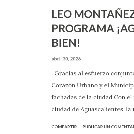
que estés lista para lo que s
LEO MONTAÑEZ
lo que deberías saber. Pero 
PROGRAMA ¡AG
sexuales no son expertos o e
BIEN!
nuevo que aprender y nuevas
chica y aún no has tenido rel
abril 30, 2026
sexo será increíble y no pue
Gracias al esfuerzo conjunto
como cualquier persona con e
Corazón Urbano y el Municipi
cuando ambas partes son sufi
fachadas de la ciudad Con el
ciudad de Aguascalientes, la 
municipal, Leo Montañez dio
COMPARTIR
PUBLICAR UN COMENTA
Pinta Bien!, a través del cua