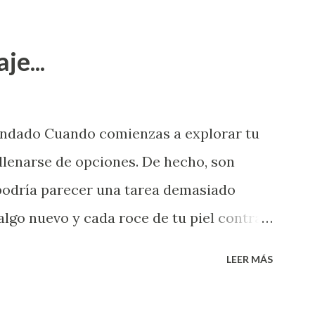
je...
endado Cuando comienzas a explorar tu
llenarse de opciones. De hecho, son
 podría parecer una tarea demasiado
algo nuevo y cada roce de tu piel contra
i que jamás hubieras imaginado. El
LEER MÁS
e deberías saber todo sobre el sexo
erimentado. Es como si la vida esperara