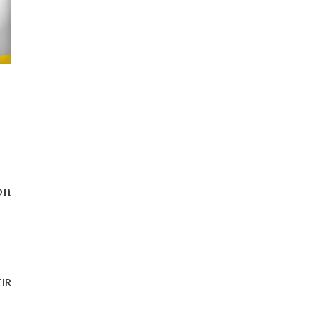
on
IR