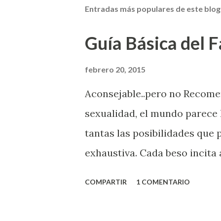
Entradas más populares de este blog
Guía Básica del Fa
febrero 20, 2015
Aconsejable..pero no Recom
sexualidad, el mundo parece 
tantas las posibilidades que
exhaustiva. Cada beso incita 
la suya estimula partes de t
COMPARTIR
1 COMENTARIO
problema es que se supone qu
incluso antes de haberlo exp