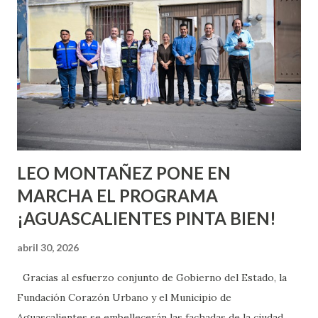
o expertas en el tema. Siempre hay algo nuevo que
aprender y nuevas experiencias que conocer. Si eres una
chica y aún no has tenido relaciones sexuales, tal vez
pienses que el sexo será increíble y no puedas esperar para
experimentarlo, pero como cualquier persona con
experiencia te dirá, siempre es mejor cuando ambas partes
son suficientemen...
LEO MONTAÑEZ PONE EN
MARCHA EL PROGRAMA
¡AGUASCALIENTES PINTA BIEN!
abril 30, 2026
Gracias al esfuerzo conjunto de Gobierno del Estado, la
Fundación Corazón Urbano y el Municipio de
Aguascalientes se embellecerán las fachadas de la ciudad