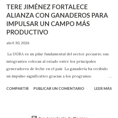
TERE JIMÉNEZ FORTALECE
ALIANZA CON GANADEROS PARA
IMPULSAR UN CAMPO MÁS
PRODUCTIVO
abril 30, 2026
La UGRA es un pilar fundamental del sector pecuario; sus
integrantes colocan al estado entre los principales
generadores de leche en el país La ganadería ha recibido
un impulso significativo gracias a los programas
implementados por la gobernadora Como una clara
COMPARTIR
PUBLICAR UN COMENTARIO
LEER MÁS
muestra de su respaldo firme y decidido al campo, la
gobernadora Tere Jiménez clausuró la Asamblea General
Ordinaria de la Unión Ganadera Regional de Aguascalientes
(UGRA), realizada en la Isla San Marcos, donde reafirmó su