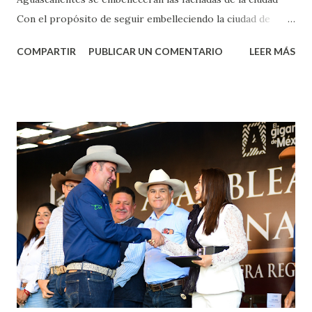
Con el propósito de seguir embelleciendo la ciudad de
Aguascalientes, la mañana de este jueves, el presidente
COMPARTIR
PUBLICAR UN COMENTARIO
LEER MÁS
municipal, Leo Montañez dio inicio al programa
¡Aguascalientes Pinta Bien!, a través del cual se pintarán
fachadas en diversos puntos de la capital, gracias a la suma
de esfuerzos entre Gobierno del Estado, la Fundación
Corazón Urbano y el Municipio capital. Leo Montañez
informó que en este programa se usarán cerca de 90 mil
metros cuadrados de pintura, para dar inicio en la calle
Nieto, entre Jesús F. Elizondo y la calle 22 de Octubre, con
lo que se aplicará pintura en 66 casas. Posteriormente se
llevará este programa a Villas de Nuestra Señora de la
Asunción, Avenida Alameda y Decreto 27 de Septiembre, en
los edificios FOVISSSTE Ojo de Agua, en la comunidad
Norias de Paso Hondo y en los edificios de...