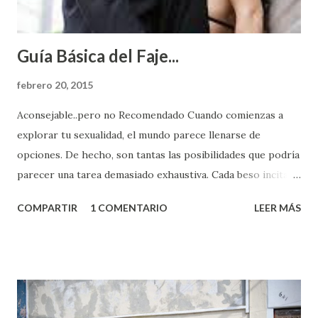
Guía Básica del Faje...
febrero 20, 2015
Aconsejable..pero no Recomendado Cuando comienzas a
explorar tu sexualidad, el mundo parece llenarse de
opciones. De hecho, son tantas las posibilidades que podría
parecer una tarea demasiado exhaustiva. Cada beso incita
algo nuevo y cada roce de tu piel contra la suya estimula
COMPARTIR
1 COMENTARIO
LEER MÁS
partes de ti que jamás hubieras imaginado. El problema es
que se supone que deberías saber todo sobre el sexo
incluso antes de haberlo experimentado. Es como si la vida
esperara que estés lista para lo que sea cuando aún no
conoces ni la mitad de lo que deberías saber. Pero incluso
quienes ya han tenido relaciones sexuales no son expertos