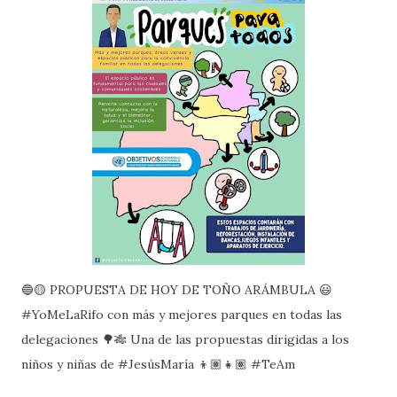
🔵🟡 PROPUESTA DE HOY DE TOÑO ARÁMBULA 😃
#YoMeLaRifo con más y mejores parques en todas las
delegaciones 🌳🎋 Una de las propuestas dirigidas a los
niños y niñas de #JesúsMaría 👦🏽👧🏽 #TeAm