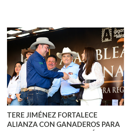
municipal, Leo Montañez dio inicio al programa
¡Aguascalientes Pinta Bien!, a través del cual se pintarán
fachadas en diversos puntos de la capital, gracias a la suma
de esfuerzos entre Gobierno del Estado, la Fundación
Corazón Urbano y el Municipio capital. Leo Montañez
informó que en este programa se usarán cerca de 90 mil
metros cuadrados de pintura, para dar inicio en la calle
Nieto, entre Jesús F. Elizondo y la calle 22 de Octubre, con
lo que se aplicará pintura en 66 casas. Posteriormente se
llevará este programa a Villas de Nuestra Señora de la
Asunción, Avenida Alameda y Decreto 27 de Septiembre, en
los edificios FOVISSSTE Ojo de Agua, en la comunidad
Norias de Paso Hondo y en los edificios de...
TERE JIMÉNEZ FORTALECE
ALIANZA CON GANADEROS PARA