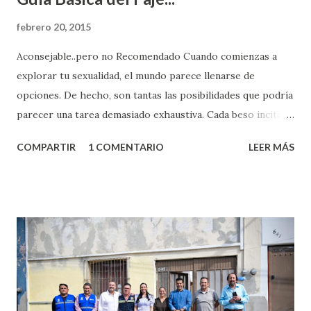
febrero 20, 2015
Aconsejable..pero no Recomendado Cuando comienzas a
explorar tu sexualidad, el mundo parece llenarse de
opciones. De hecho, son tantas las posibilidades que podría
parecer una tarea demasiado exhaustiva. Cada beso incita
algo nuevo y cada roce de tu piel contra la suya estimula
COMPARTIR
1 COMENTARIO
LEER MÁS
partes de ti que jamás hubieras imaginado. El problema es
que se supone que deberías saber todo sobre el sexo
incluso antes de haberlo experimentado. Es como si la vida
esperara que estés lista para lo que sea cuando aún no
conoces ni la mitad de lo que deberías saber. Pero incluso
quienes ya han tenido relaciones sexuales no son expertos
o expertas en el tema. Siempre hay algo nuevo que
aprender y nuevas experiencias que conocer. Si eres una
chica y aún no has tenido relaciones sexuales, tal vez