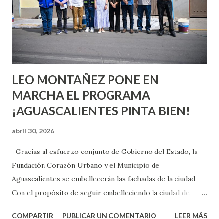
pienses que el sexo será increíble y no puedas esperar para
experimentarlo, pero como cualquier persona con
experiencia te dirá, siempre es mejor cuando ambas partes
son suficientemen...
LEO MONTAÑEZ PONE EN
MARCHA EL PROGRAMA
¡AGUASCALIENTES PINTA BIEN!
abril 30, 2026
Gracias al esfuerzo conjunto de Gobierno del Estado, la
Fundación Corazón Urbano y el Municipio de
Aguascalientes se embellecerán las fachadas de la ciudad
Con el propósito de seguir embelleciendo la ciudad de
Aguascalientes, la mañana de este jueves, el presidente
COMPARTIR
PUBLICAR UN COMENTARIO
LEER MÁS