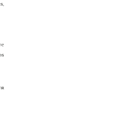
s,
ye
os
IR