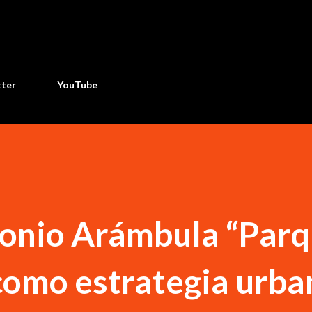
Ir al contenido principal
tter
YouTube
onio Arámbula “Parq
como estrategia urba