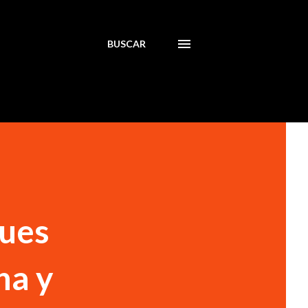
BUSCAR
ues
na y