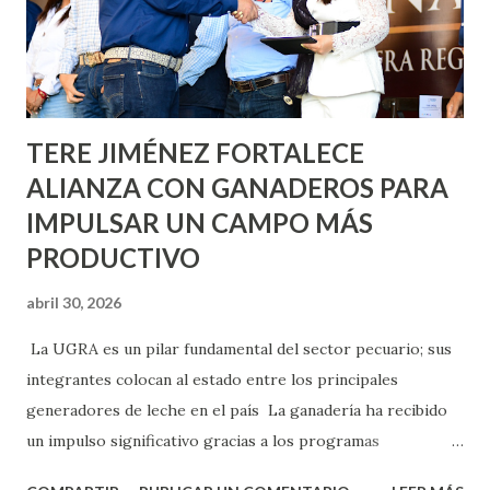
llevará este programa a Villas de Nuestra Señora de la
Asunción, Avenida Alameda y Decreto 27 de Septiembre, en
los edificios FOVISSSTE Ojo de Agua, en la comunidad
Norias de Paso Hondo y en los edificios de...
TERE JIMÉNEZ FORTALECE
ALIANZA CON GANADEROS PARA
IMPULSAR UN CAMPO MÁS
PRODUCTIVO
abril 30, 2026
La UGRA es un pilar fundamental del sector pecuario; sus
integrantes colocan al estado entre los principales
generadores de leche en el país La ganadería ha recibido
un impulso significativo gracias a los programas
implementados por la gobernadora Como una clara