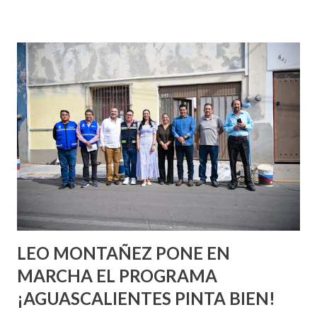
incluso antes de haberlo experimentado. Es como si la vida
esperara que estés lista para lo que sea cuando aún no
conoces ni la mitad de lo que deberías saber. Pero incluso
quienes ya han tenido relaciones sexuales no son expertos
o expertas en el tema. Siempre hay algo nuevo que
aprender y nuevas experiencias que conocer. Si eres una
chica y aún no has tenido relaciones sexuales, tal vez
pienses que el sexo será increíble y no puedas esperar para
experimentarlo, pero como cualquier persona con
experiencia te dirá, siempre es mejor cuando ambas partes
son suficientemen...
LEO MONTAÑEZ PONE EN
MARCHA EL PROGRAMA
¡AGUASCALIENTES PINTA BIEN!