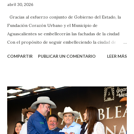
abril 30, 2026
Gracias al esfuerzo conjunto de Gobierno del Estado, la
Fundación Corazón Urbano y el Municipio de
Aguascalientes se embellecerán las fachadas de la ciudad
Con el propósito de seguir embelleciendo la ciudad de
Aguascalientes, la mañana de este jueves, el presidente
COMPARTIR
PUBLICAR UN COMENTARIO
LEER MÁS
municipal, Leo Montañez dio inicio al programa
¡Aguascalientes Pinta Bien!, a través del cual se pintarán
fachadas en diversos puntos de la capital, gracias a la suma
de esfuerzos entre Gobierno del Estado, la Fundación
Corazón Urbano y el Municipio capital. Leo Montañez
informó que en este programa se usarán cerca de 90 mil
metros cuadrados de pintura, para dar inicio en la calle
Nieto, entre Jesús F. Elizondo y la calle 22 de Octubre, con
lo que se aplicará pintura en 66 casas. Posteriormente se