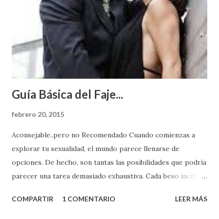
Guía Básica del Faje...
febrero 20, 2015
Aconsejable..pero no Recomendado Cuando comienzas a
explorar tu sexualidad, el mundo parece llenarse de
opciones. De hecho, son tantas las posibilidades que podría
parecer una tarea demasiado exhaustiva. Cada beso incita
algo nuevo y cada roce de tu piel contra la suya estimula
COMPARTIR
1 COMENTARIO
LEER MÁS
partes de ti que jamás hubieras imaginado. El problema es
que se supone que deberías saber todo sobre el sexo