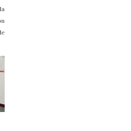
la
on
de