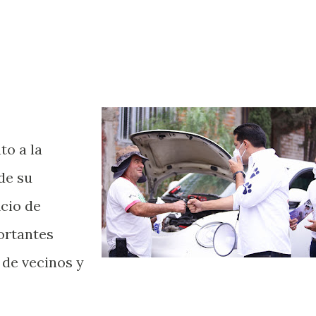
to a la
de su
icio de
ortantes
 de vecinos y