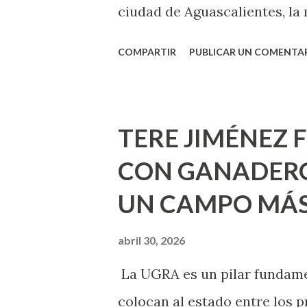
ciudad de Aguascalientes, la 
municipal, Leo Montañez dio
COMPARTIR
PUBLICAR UN COMENTA
Pinta Bien!, a través del cua
de la capital, gracias a la s
Estado, la Fundación Corazón
TERE JIMÉNEZ 
Montañez informó que en est
CON GANADERO
metros cuadrados de pintura, 
UN CAMPO MÁS
Jesús F. Elizondo y la calle 2
pintura en 66 casas. Posterio
abril 30, 2026
de Nuestra Señora de la Asu
La UGRA es un pilar fundamen
Septiembre, en los edificios
colocan al estado entre los p