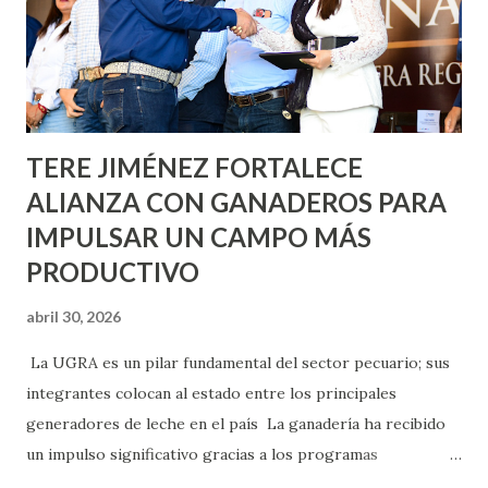
llevará este programa a Villas de Nuestra Señora de la
Asunción, Avenida Alameda y Decreto 27 de Septiembre, en
los edificios FOVISSSTE Ojo de Agua, en la comunidad
Norias de Paso Hondo y en los edificios de...
TERE JIMÉNEZ FORTALECE
ALIANZA CON GANADEROS PARA
IMPULSAR UN CAMPO MÁS
PRODUCTIVO
abril 30, 2026
La UGRA es un pilar fundamental del sector pecuario; sus
integrantes colocan al estado entre los principales
generadores de leche en el país La ganadería ha recibido
un impulso significativo gracias a los programas
implementados por la gobernadora Como una clara