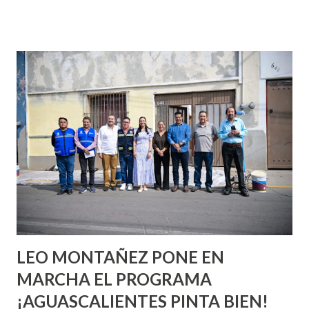
que se supone que deberías saber todo sobre el sexo
incluso antes de haberlo experimentado. Es como si la vida
esperara que estés lista para lo que sea cuando aún no
conoces ni la mitad de lo que deberías saber. Pero incluso
quienes ya han tenido relaciones sexuales no son expertos
o expertas en el tema. Siempre hay algo nuevo que
aprender y nuevas experiencias que conocer. Si eres una
chica y aún no has tenido relaciones sexuales, tal vez
pienses que el sexo será increíble y no puedas esperar para
experimentarlo, pero como cualquier persona con
experiencia te dirá, siempre es mejor cuando ambas partes
son suficientemen...
LEO MONTAÑEZ PONE EN
MARCHA EL PROGRAMA
¡AGUASCALIENTES PINTA BIEN!