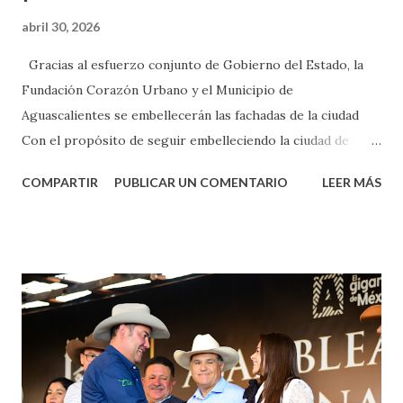
abril 30, 2026
Gracias al esfuerzo conjunto de Gobierno del Estado, la
Fundación Corazón Urbano y el Municipio de
Aguascalientes se embellecerán las fachadas de la ciudad
Con el propósito de seguir embelleciendo la ciudad de
Aguascalientes, la mañana de este jueves, el presidente
COMPARTIR
PUBLICAR UN COMENTARIO
LEER MÁS
municipal, Leo Montañez dio inicio al programa
¡Aguascalientes Pinta Bien!, a través del cual se pintarán
fachadas en diversos puntos de la capital, gracias a la suma
de esfuerzos entre Gobierno del Estado, la Fundación
Corazón Urbano y el Municipio capital. Leo Montañez
informó que en este programa se usarán cerca de 90 mil
metros cuadrados de pintura, para dar inicio en la calle
Nieto, entre Jesús F. Elizondo y la calle 22 de Octubre, con
lo que se aplicará pintura en 66 casas. Posteriormente se