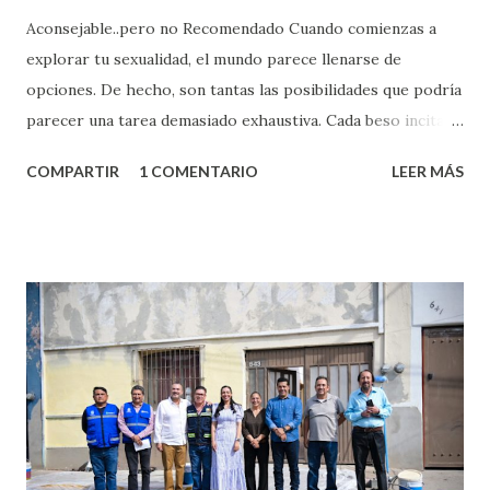
Aconsejable..pero no Recomendado Cuando comienzas a
explorar tu sexualidad, el mundo parece llenarse de
opciones. De hecho, son tantas las posibilidades que podría
parecer una tarea demasiado exhaustiva. Cada beso incita
algo nuevo y cada roce de tu piel contra la suya estimula
COMPARTIR
1 COMENTARIO
LEER MÁS
partes de ti que jamás hubieras imaginado. El problema es
que se supone que deberías saber todo sobre el sexo
incluso antes de haberlo experimentado. Es como si la vida
esperara que estés lista para lo que sea cuando aún no
conoces ni la mitad de lo que deberías saber. Pero incluso
quienes ya han tenido relaciones sexuales no son expertos
o expertas en el tema. Siempre hay algo nuevo que
aprender y nuevas experiencias que conocer. Si eres una
chica y aún no has tenido relaciones sexuales, tal vez
pienses que el sexo será increíble y no puedas esperar para
experimentarlo, pero como cualquier persona con