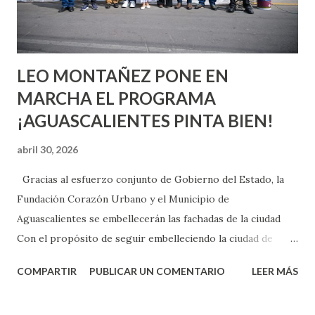
experiencia te dirá, siempre es mejor cuando ambas partes
son suficientemen...
LEO MONTAÑEZ PONE EN
MARCHA EL PROGRAMA
¡AGUASCALIENTES PINTA BIEN!
abril 30, 2026
Gracias al esfuerzo conjunto de Gobierno del Estado, la
Fundación Corazón Urbano y el Municipio de
Aguascalientes se embellecerán las fachadas de la ciudad
Con el propósito de seguir embelleciendo la ciudad de
Aguascalientes, la mañana de este jueves, el presidente
COMPARTIR
PUBLICAR UN COMENTARIO
LEER MÁS
municipal, Leo Montañez dio inicio al programa
¡Aguascalientes Pinta Bien!, a través del cual se pintarán