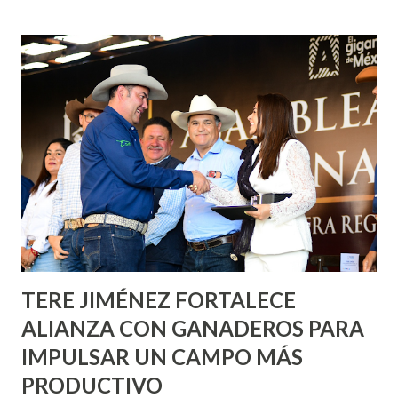
fachadas en diversos puntos de la capital, gracias a la suma
de esfuerzos entre Gobierno del Estado, la Fundación
Corazón Urbano y el Municipio capital. Leo Montañez
informó que en este programa se usarán cerca de 90 mil
metros cuadrados de pintura, para dar inicio en la calle
Nieto, entre Jesús F. Elizondo y la calle 22 de Octubre, con
lo que se aplicará pintura en 66 casas. Posteriormente se
llevará este programa a Villas de Nuestra Señora de la
Asunción, Avenida Alameda y Decreto 27 de Septiembre, en
los edificios FOVISSSTE Ojo de Agua, en la comunidad
Norias de Paso Hondo y en los edificios de...
TERE JIMÉNEZ FORTALECE
ALIANZA CON GANADEROS PARA
IMPULSAR UN CAMPO MÁS
PRODUCTIVO