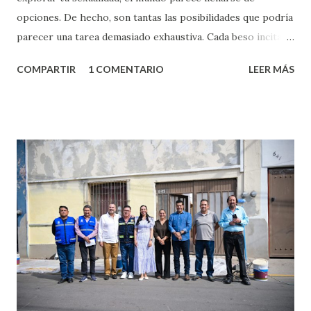
opciones. De hecho, son tantas las posibilidades que podría
parecer una tarea demasiado exhaustiva. Cada beso incita
algo nuevo y cada roce de tu piel contra la suya estimula
COMPARTIR
1 COMENTARIO
LEER MÁS
partes de ti que jamás hubieras imaginado. El problema es
que se supone que deberías saber todo sobre el sexo
incluso antes de haberlo experimentado. Es como si la vida
esperara que estés lista para lo que sea cuando aún no
conoces ni la mitad de lo que deberías saber. Pero incluso
quienes ya han tenido relaciones sexuales no son expertos
o expertas en el tema. Siempre hay algo nuevo que
aprender y nuevas experiencias que conocer. Si eres una
chica y aún no has tenido relaciones sexuales, tal vez
pienses que el sexo será increíble y no puedas esperar para
experimentarlo, pero como cualquier persona con
experiencia te dirá, siempre es mejor cuando ambas partes
son suficientemen...