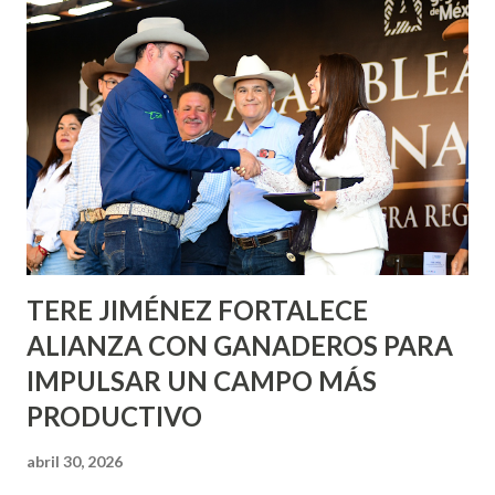
Corazón Urbano y el Municipio capital. Leo Montañez
informó que en este programa se usarán cerca de 90 mil
metros cuadrados de pintura, para dar inicio en la calle
Nieto, entre Jesús F. Elizondo y la calle 22 de Octubre, con
lo que se aplicará pintura en 66 casas. Posteriormente se
llevará este programa a Villas de Nuestra Señora de la
Asunción, Avenida Alameda y Decreto 27 de Septiembre, en
los edificios FOVISSSTE Ojo de Agua, en la comunidad
Norias de Paso Hondo y en los edificios de...
TERE JIMÉNEZ FORTALECE
ALIANZA CON GANADEROS PARA
IMPULSAR UN CAMPO MÁS
PRODUCTIVO
abril 30, 2026