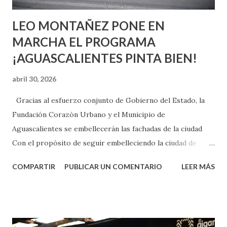
LEO MONTAÑEZ PONE EN
MARCHA EL PROGRAMA
¡AGUASCALIENTES PINTA BIEN!
abril 30, 2026
Gracias al esfuerzo conjunto de Gobierno del Estado, la
Fundación Corazón Urbano y el Municipio de
Aguascalientes se embellecerán las fachadas de la ciudad
Con el propósito de seguir embelleciendo la ciudad de
Aguascalientes, la mañana de este jueves, el presidente
COMPARTIR
PUBLICAR UN COMENTARIO
LEER MÁS
municipal, Leo Montañez dio inicio al programa
¡Aguascalientes Pinta Bien!, a través del cual se pintarán
fachadas en diversos puntos de la capital, gracias a la suma
de esfuerzos entre Gobierno del Estado, la Fundación