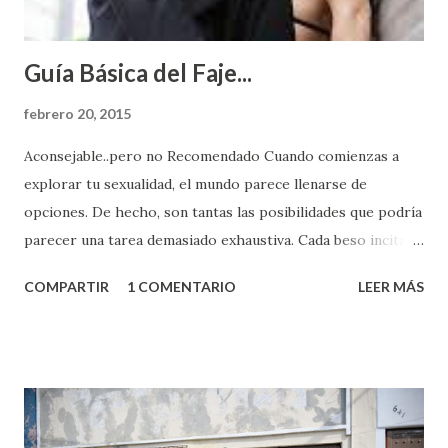
Guía Básica del Faje...
febrero 20, 2015
Aconsejable..pero no Recomendado Cuando comienzas a
explorar tu sexualidad, el mundo parece llenarse de
opciones. De hecho, son tantas las posibilidades que podría
parecer una tarea demasiado exhaustiva. Cada beso incita
algo nuevo y cada roce de tu piel contra la suya estimula
COMPARTIR
1 COMENTARIO
LEER MÁS
partes de ti que jamás hubieras imaginado. El problema es
que se supone que deberías saber todo sobre el sexo
incluso antes de haberlo experimentado. Es como si la vida
esperara que estés lista para lo que sea cuando aún no
conoces ni la mitad de lo que deberías saber. Pero incluso
quienes ya han tenido relaciones sexuales no son expertos