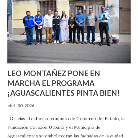
o expertas en el tema. Siempre hay algo nuevo que
aprender y nuevas experiencias que conocer. Si eres una
chica y aún no has tenido relaciones sexuales, tal vez
pienses que el sexo será increíble y no puedas esperar para
experimentarlo, pero como cualquier persona con
experiencia te dirá, siempre es mejor cuando ambas partes
son suficientemen...
LEO MONTAÑEZ PONE EN
MARCHA EL PROGRAMA
¡AGUASCALIENTES PINTA BIEN!
abril 30, 2026
Gracias al esfuerzo conjunto de Gobierno del Estado, la
Fundación Corazón Urbano y el Municipio de
Aguascalientes se embellecerán las fachadas de la ciudad