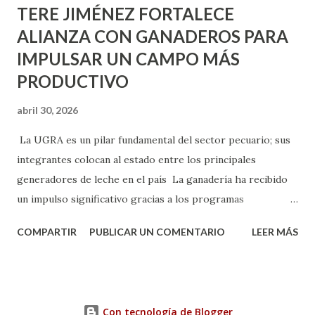
TERE JIMÉNEZ FORTALECE
ALIANZA CON GANADEROS PARA
IMPULSAR UN CAMPO MÁS
PRODUCTIVO
abril 30, 2026
La UGRA es un pilar fundamental del sector pecuario; sus
integrantes colocan al estado entre los principales
generadores de leche en el país La ganadería ha recibido
un impulso significativo gracias a los programas
implementados por la gobernadora Como una clara
COMPARTIR
PUBLICAR UN COMENTARIO
LEER MÁS
muestra de su respaldo firme y decidido al campo, la
gobernadora Tere Jiménez clausuró la Asamblea General
Ordinaria de la Unión Ganadera Regional de Aguascalientes
(UGRA), realizada en la Isla San Marcos, donde reafirmó su
Con tecnología de Blogger