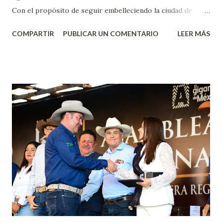
Con el propósito de seguir embelleciendo la ciudad de
Aguascalientes, la mañana de este jueves, el presidente
COMPARTIR
PUBLICAR UN COMENTARIO
LEER MÁS
municipal, Leo Montañez dio inicio al programa
¡Aguascalientes Pinta Bien!, a través del cual se pintarán
fachadas en diversos puntos de la capital, gracias a la suma
de esfuerzos entre Gobierno del Estado, la Fundación
Corazón Urbano y el Municipio capital. Leo Montañez
informó que en este programa se usarán cerca de 90 mil
metros cuadrados de pintura, para dar inicio en la calle
Nieto, entre Jesús F. Elizondo y la calle 22 de Octubre, con
lo que se aplicará pintura en 66 casas. Posteriormente se
llevará este programa a Villas de Nuestra Señora de la
Asunción, Avenida Alameda y Decreto 27 de Septiembre, en
los edificios FOVISSSTE Ojo de Agua, en la comunidad
Norias de Paso Hondo y en los edificios de...