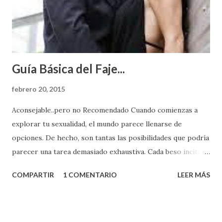
Guía Básica del Faje...
febrero 20, 2015
Aconsejable..pero no Recomendado Cuando comienzas a
explorar tu sexualidad, el mundo parece llenarse de
opciones. De hecho, son tantas las posibilidades que podría
parecer una tarea demasiado exhaustiva. Cada beso incita
algo nuevo y cada roce de tu piel contra la suya estimula
COMPARTIR
1 COMENTARIO
LEER MÁS
partes de ti que jamás hubieras imaginado. El problema es
que se supone que deberías saber todo sobre el sexo
incluso antes de haberlo experimentado. Es como si la vida
esperara que estés lista para lo que sea cuando aún no