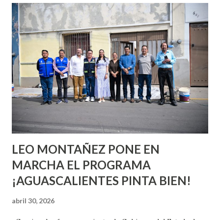
conoces ni la mitad de lo que deberías saber. Pero incluso
quienes ya han tenido relaciones sexuales no son expertos
o expertas en el tema. Siempre hay algo nuevo que
aprender y nuevas experiencias que conocer. Si eres una
chica y aún no has tenido relaciones sexuales, tal vez
pienses que el sexo será increíble y no puedas esperar para
experimentarlo, pero como cualquier persona con
experiencia te dirá, siempre es mejor cuando ambas partes
son suficientemen...
LEO MONTAÑEZ PONE EN
MARCHA EL PROGRAMA
¡AGUASCALIENTES PINTA BIEN!
abril 30, 2026