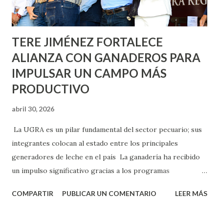
los edificios FOVISSSTE Ojo de Agua, en la comunidad
Norias de Paso Hondo y en los edificios de...
TERE JIMÉNEZ FORTALECE
ALIANZA CON GANADEROS PARA
IMPULSAR UN CAMPO MÁS
PRODUCTIVO
abril 30, 2026
La UGRA es un pilar fundamental del sector pecuario; sus
integrantes colocan al estado entre los principales
generadores de leche en el país La ganadería ha recibido
un impulso significativo gracias a los programas
implementados por la gobernadora Como una clara
COMPARTIR
PUBLICAR UN COMENTARIO
LEER MÁS
muestra de su respaldo firme y decidido al campo, la
gobernadora Tere Jiménez clausuró la Asamblea General