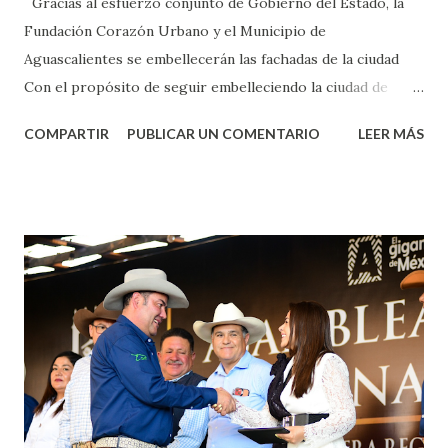
Gracias al esfuerzo conjunto de Gobierno del Estado, la
Fundación Corazón Urbano y el Municipio de
Aguascalientes se embellecerán las fachadas de la ciudad
Con el propósito de seguir embelleciendo la ciudad de
Aguascalientes, la mañana de este jueves, el presidente
COMPARTIR
PUBLICAR UN COMENTARIO
LEER MÁS
municipal, Leo Montañez dio inicio al programa
¡Aguascalientes Pinta Bien!, a través del cual se pintarán
fachadas en diversos puntos de la capital, gracias a la suma
de esfuerzos entre Gobierno del Estado, la Fundación
Corazón Urbano y el Municipio capital. Leo Montañez
informó que en este programa se usarán cerca de 90 mil
metros cuadrados de pintura, para dar inicio en la calle
Nieto, entre Jesús F. Elizondo y la calle 22 de Octubre, con
lo que se aplicará pintura en 66 casas. Posteriormente se
llevará este programa a Villas de Nuestra Señora de la
Asunción, Avenida Alameda y Decreto 27 de Septiembre, en