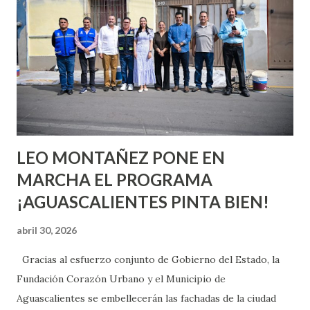
o expertas en el tema. Siempre hay algo nuevo que
aprender y nuevas experiencias que conocer. Si eres una
chica y aún no has tenido relaciones sexuales, tal vez
pienses que el sexo será increíble y no puedas esperar para
experimentarlo, pero como cualquier persona con
experiencia te dirá, siempre es mejor cuando ambas partes
son suficientemen...
LEO MONTAÑEZ PONE EN
MARCHA EL PROGRAMA
¡AGUASCALIENTES PINTA BIEN!
abril 30, 2026
Gracias al esfuerzo conjunto de Gobierno del Estado, la
Fundación Corazón Urbano y el Municipio de
Aguascalientes se embellecerán las fachadas de la ciudad