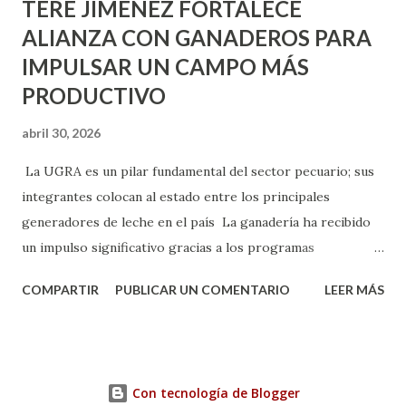
TERE JIMÉNEZ FORTALECE
ALIANZA CON GANADEROS PARA
IMPULSAR UN CAMPO MÁS
PRODUCTIVO
abril 30, 2026
La UGRA es un pilar fundamental del sector pecuario; sus
integrantes colocan al estado entre los principales
generadores de leche en el país La ganadería ha recibido
un impulso significativo gracias a los programas
implementados por la gobernadora Como una clara
COMPARTIR
PUBLICAR UN COMENTARIO
LEER MÁS
muestra de su respaldo firme y decidido al campo, la
gobernadora Tere Jiménez clausuró la Asamblea General
Ordinaria de la Unión Ganadera Regional de Aguascalientes
(UGRA), realizada en la Isla San Marcos, donde reafirmó su
Con tecnología de Blogger
compromiso de trabajar de la mano con los productores