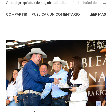
Con el propósito de seguir embelleciendo la ciudad de
Aguascalientes, la mañana de este jueves, el presidente
COMPARTIR
PUBLICAR UN COMENTARIO
LEER MÁS
municipal, Leo Montañez dio inicio al programa
¡Aguascalientes Pinta Bien!, a través del cual se pintarán
fachadas en diversos puntos de la capital, gracias a la suma
de esfuerzos entre Gobierno del Estado, la Fundación
Corazón Urbano y el Municipio capital. Leo Montañez
informó que en este programa se usarán cerca de 90 mil
metros cuadrados de pintura, para dar inicio en la calle
Nieto, entre Jesús F. Elizondo y la calle 22 de Octubre, con
lo que se aplicará pintura en 66 casas. Posteriormente se
llevará este programa a Villas de Nuestra Señora de la
Asunción, Avenida Alameda y Decreto 27 de Septiembre, en
los edificios FOVISSSTE Ojo de Agua, en la comunidad
Norias de Paso Hondo y en los edificios de...