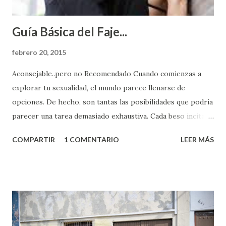
Guía Básica del Faje...
febrero 20, 2015
Aconsejable..pero no Recomendado Cuando comienzas a
explorar tu sexualidad, el mundo parece llenarse de
opciones. De hecho, son tantas las posibilidades que podría
parecer una tarea demasiado exhaustiva. Cada beso incita
algo nuevo y cada roce de tu piel contra la suya estimula
COMPARTIR
1 COMENTARIO
LEER MÁS
partes de ti que jamás hubieras imaginado. El problema es
que se supone que deberías saber todo sobre el sexo
incluso antes de haberlo experimentado. Es como si la vida
esperara que estés lista para lo que sea cuando aún no
conoces ni la mitad de lo que deberías saber. Pero incluso
quienes ya han tenido relaciones sexuales no son expertos