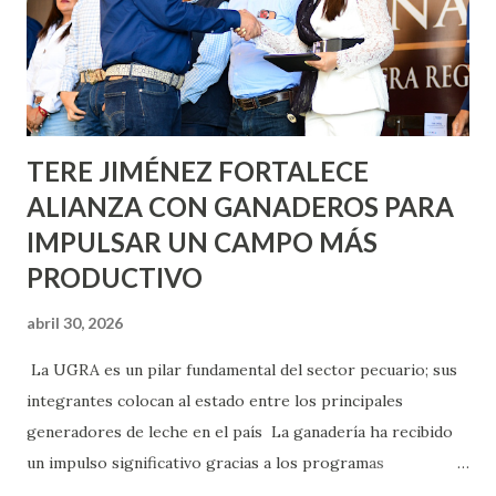
llevará este programa a Villas de Nuestra Señora de la
Asunción, Avenida Alameda y Decreto 27 de Septiembre, en
los edificios FOVISSSTE Ojo de Agua, en la comunidad
Norias de Paso Hondo y en los edificios de...
TERE JIMÉNEZ FORTALECE
ALIANZA CON GANADEROS PARA
IMPULSAR UN CAMPO MÁS
PRODUCTIVO
abril 30, 2026
La UGRA es un pilar fundamental del sector pecuario; sus
integrantes colocan al estado entre los principales
generadores de leche en el país La ganadería ha recibido
un impulso significativo gracias a los programas
implementados por la gobernadora Como una clara