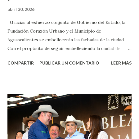
abril 30, 2026
Gracias al esfuerzo conjunto de Gobierno del Estado, la
Fundación Corazón Urbano y el Municipio de
Aguascalientes se embellecerán las fachadas de la ciudad
Con el propósito de seguir embelleciendo la ciudad de
Aguascalientes, la mañana de este jueves, el presidente
COMPARTIR
PUBLICAR UN COMENTARIO
LEER MÁS
municipal, Leo Montañez dio inicio al programa
¡Aguascalientes Pinta Bien!, a través del cual se pintarán
fachadas en diversos puntos de la capital, gracias a la suma
de esfuerzos entre Gobierno del Estado, la Fundación
Corazón Urbano y el Municipio capital. Leo Montañez
informó que en este programa se usarán cerca de 90 mil
metros cuadrados de pintura, para dar inicio en la calle
Nieto, entre Jesús F. Elizondo y la calle 22 de Octubre, con
lo que se aplicará pintura en 66 casas. Posteriormente se