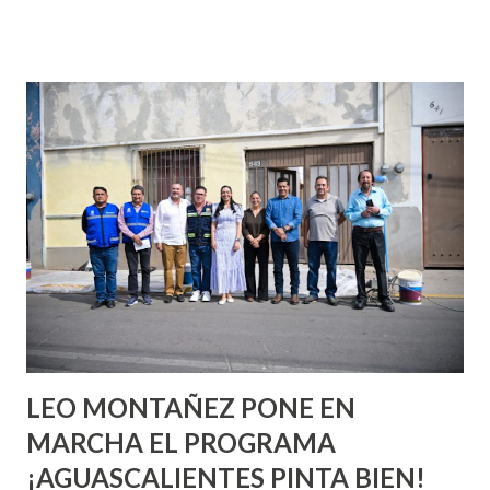
que se supone que deberías saber todo sobre el sexo
incluso antes de haberlo experimentado. Es como si la vida
esperara que estés lista para lo que sea cuando aún no
conoces ni la mitad de lo que deberías saber. Pero incluso
quienes ya han tenido relaciones sexuales no son expertos
o expertas en el tema. Siempre hay algo nuevo que
aprender y nuevas experiencias que conocer. Si eres una
chica y aún no has tenido relaciones sexuales, tal vez
pienses que el sexo será increíble y no puedas esperar para
experimentarlo, pero como cualquier persona con
experiencia te dirá, siempre es mejor cuando ambas partes
son suficientemen...
LEO MONTAÑEZ PONE EN
MARCHA EL PROGRAMA
¡AGUASCALIENTES PINTA BIEN!