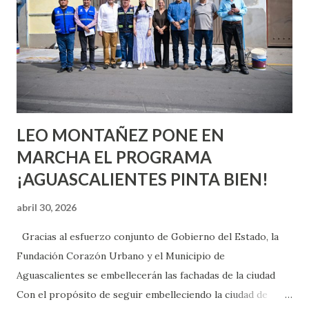
aprender y nuevas experiencias que conocer. Si eres una
chica y aún no has tenido relaciones sexuales, tal vez
pienses que el sexo será increíble y no puedas esperar para
experimentarlo, pero como cualquier persona con
experiencia te dirá, siempre es mejor cuando ambas partes
son suficientemen...
LEO MONTAÑEZ PONE EN
MARCHA EL PROGRAMA
¡AGUASCALIENTES PINTA BIEN!
abril 30, 2026
Gracias al esfuerzo conjunto de Gobierno del Estado, la
Fundación Corazón Urbano y el Municipio de
Aguascalientes se embellecerán las fachadas de la ciudad
Con el propósito de seguir embelleciendo la ciudad de