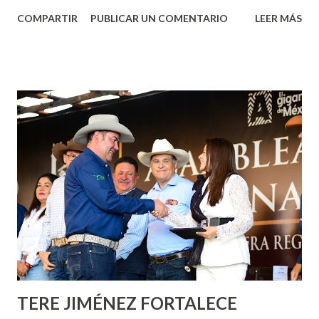
Aguascalientes, la mañana de este jueves, el presidente
COMPARTIR
PUBLICAR UN COMENTARIO
LEER MÁS
municipal, Leo Montañez dio inicio al programa
¡Aguascalientes Pinta Bien!, a través del cual se pintarán
fachadas en diversos puntos de la capital, gracias a la suma
de esfuerzos entre Gobierno del Estado, la Fundación
Corazón Urbano y el Municipio capital. Leo Montañez
informó que en este programa se usarán cerca de 90 mil
metros cuadrados de pintura, para dar inicio en la calle
Nieto, entre Jesús F. Elizondo y la calle 22 de Octubre, con
lo que se aplicará pintura en 66 casas. Posteriormente se
llevará este programa a Villas de Nuestra Señora de la
Asunción, Avenida Alameda y Decreto 27 de Septiembre, en
los edificios FOVISSSTE Ojo de Agua, en la comunidad
Norias de Paso Hondo y en los edificios de...
TERE JIMÉNEZ FORTALECE