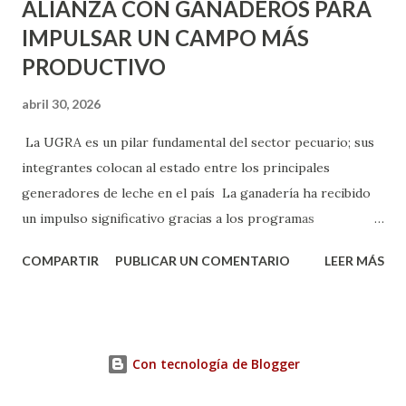
ALIANZA CON GANADEROS PARA
IMPULSAR UN CAMPO MÁS
PRODUCTIVO
abril 30, 2026
La UGRA es un pilar fundamental del sector pecuario; sus
integrantes colocan al estado entre los principales
generadores de leche en el país La ganadería ha recibido
un impulso significativo gracias a los programas
implementados por la gobernadora Como una clara
COMPARTIR
PUBLICAR UN COMENTARIO
LEER MÁS
muestra de su respaldo firme y decidido al campo, la
gobernadora Tere Jiménez clausuró la Asamblea General
Ordinaria de la Unión Ganadera Regional de Aguascalientes
(UGRA), realizada en la Isla San Marcos, donde reafirmó su
Con tecnología de Blogger
compromiso de trabajar de la mano con los productores
para consolidar una ganadería más fuerte, productiva y con