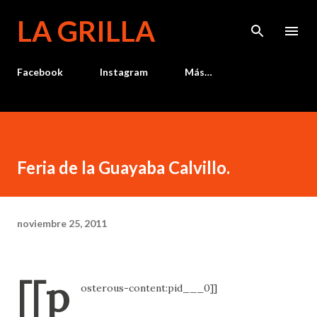
Ir al contenido principal
LA GRILLA
Facebook
Instagram
Más…
Feria de la Guayaba Calvillo.
noviembre 25, 2011
[[p
osterous-content:pid___0]]