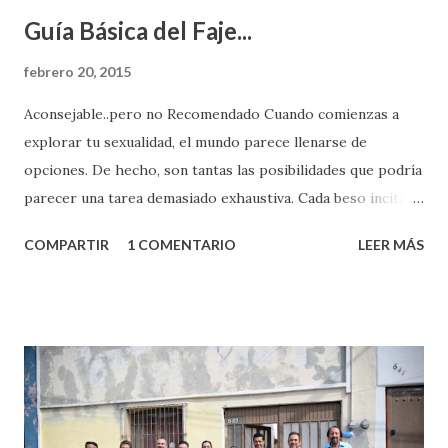
Guía Básica del Faje...
febrero 20, 2015
Aconsejable..pero no Recomendado Cuando comienzas a
explorar tu sexualidad, el mundo parece llenarse de
opciones. De hecho, son tantas las posibilidades que podría
parecer una tarea demasiado exhaustiva. Cada beso incita
algo nuevo y cada roce de tu piel contra la suya estimula
COMPARTIR
1 COMENTARIO
LEER MÁS
partes de ti que jamás hubieras imaginado. El problema es
que se supone que deberías saber todo sobre el sexo
incluso antes de haberlo experimentado. Es como si la vida
esperara que estés lista para lo que sea cuando aún no
conoces ni la mitad de lo que deberías saber. Pero incluso
quienes ya han tenido relaciones sexuales no son expertos
o expertas en el tema. Siempre hay algo nuevo que