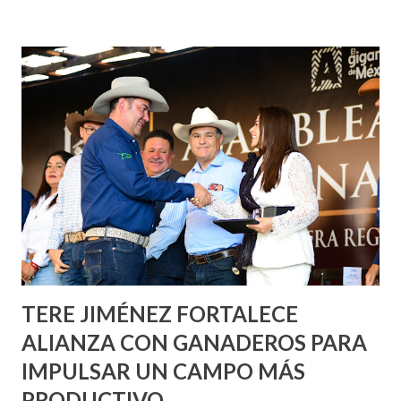
fachadas en diversos puntos de la capital, gracias a la suma
de esfuerzos entre Gobierno del Estado, la Fundación
Corazón Urbano y el Municipio capital. Leo Montañez
informó que en este programa se usarán cerca de 90 mil
metros cuadrados de pintura, para dar inicio en la calle
Nieto, entre Jesús F. Elizondo y la calle 22 de Octubre, con
lo que se aplicará pintura en 66 casas. Posteriormente se
llevará este programa a Villas de Nuestra Señora de la
Asunción, Avenida Alameda y Decreto 27 de Septiembre, en
los edificios FOVISSSTE Ojo de Agua, en la comunidad
Norias de Paso Hondo y en los edificios de...
TERE JIMÉNEZ FORTALECE
ALIANZA CON GANADEROS PARA
IMPULSAR UN CAMPO MÁS
PRODUCTIVO