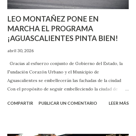
son suficientemen...
LEO MONTAÑEZ PONE EN
MARCHA EL PROGRAMA
¡AGUASCALIENTES PINTA BIEN!
abril 30, 2026
Gracias al esfuerzo conjunto de Gobierno del Estado, la
Fundación Corazón Urbano y el Municipio de
Aguascalientes se embellecerán las fachadas de la ciudad
Con el propósito de seguir embelleciendo la ciudad de
Aguascalientes, la mañana de este jueves, el presidente
COMPARTIR
PUBLICAR UN COMENTARIO
LEER MÁS
municipal, Leo Montañez dio inicio al programa
¡Aguascalientes Pinta Bien!, a través del cual se pintarán
fachadas en diversos puntos de la capital, gracias a la suma
de esfuerzos entre Gobierno del Estado, la Fundación