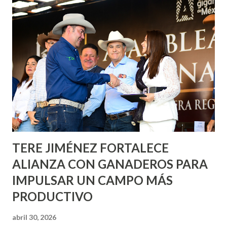
Corazón Urbano y el Municipio capital. Leo Montañez
informó que en este programa se usarán cerca de 90 mil
metros cuadrados de pintura, para dar inicio en la calle
Nieto, entre Jesús F. Elizondo y la calle 22 de Octubre, con
lo que se aplicará pintura en 66 casas. Posteriormente se
llevará este programa a Villas de Nuestra Señora de la
Asunción, Avenida Alameda y Decreto 27 de Septiembre, en
los edificios FOVISSSTE Ojo de Agua, en la comunidad
Norias de Paso Hondo y en los edificios de...
TERE JIMÉNEZ FORTALECE
ALIANZA CON GANADEROS PARA
IMPULSAR UN CAMPO MÁS
PRODUCTIVO
abril 30, 2026