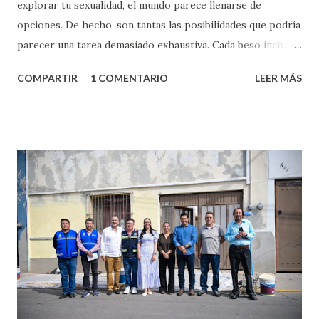
explorar tu sexualidad, el mundo parece llenarse de
opciones. De hecho, son tantas las posibilidades que podría
parecer una tarea demasiado exhaustiva. Cada beso incita
algo nuevo y cada roce de tu piel contra la suya estimula
COMPARTIR
1 COMENTARIO
LEER MÁS
partes de ti que jamás hubieras imaginado. El problema es
que se supone que deberías saber todo sobre el sexo
incluso antes de haberlo experimentado. Es como si la vida
esperara que estés lista para lo que sea cuando aún no
conoces ni la mitad de lo que deberías saber. Pero incluso
quienes ya han tenido relaciones sexuales no son expertos
o expertas en el tema. Siempre hay algo nuevo que
aprender y nuevas experiencias que conocer. Si eres una
chica y aún no has tenido relaciones sexuales, tal vez
pienses que el sexo será increíble y no puedas esperar para
experimentarlo, pero como cualquier persona con
experiencia te dirá, siempre es mejor cuando ambas partes