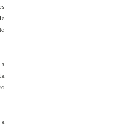
es
de
lo
 a
ta
co
 a