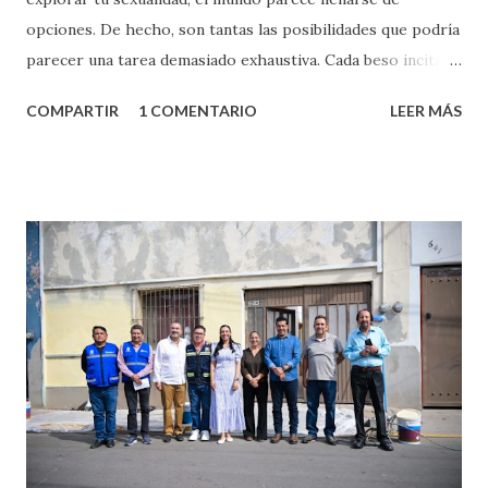
opciones. De hecho, son tantas las posibilidades que podría
parecer una tarea demasiado exhaustiva. Cada beso incita
algo nuevo y cada roce de tu piel contra la suya estimula
COMPARTIR
1 COMENTARIO
LEER MÁS
partes de ti que jamás hubieras imaginado. El problema es
que se supone que deberías saber todo sobre el sexo
incluso antes de haberlo experimentado. Es como si la vida
esperara que estés lista para lo que sea cuando aún no
conoces ni la mitad de lo que deberías saber. Pero incluso
quienes ya han tenido relaciones sexuales no son expertos
o expertas en el tema. Siempre hay algo nuevo que
aprender y nuevas experiencias que conocer. Si eres una
chica y aún no has tenido relaciones sexuales, tal vez
pienses que el sexo será increíble y no puedas esperar para
experimentarlo, pero como cualquier persona con
experiencia te dirá, siempre es mejor cuando ambas partes
son suficientemen...