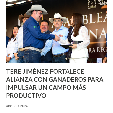
Corazón Urbano y el Municipio capital. Leo Montañez
informó que en este programa se usarán cerca de 90 mil
metros cuadrados de pintura, para dar inicio en la calle
Nieto, entre Jesús F. Elizondo y la calle 22 de Octubre, con
lo que se aplicará pintura en 66 casas. Posteriormente se
llevará este programa a Villas de Nuestra Señora de la
Asunción, Avenida Alameda y Decreto 27 de Septiembre, en
los edificios FOVISSSTE Ojo de Agua, en la comunidad
Norias de Paso Hondo y en los edificios de...
TERE JIMÉNEZ FORTALECE
ALIANZA CON GANADEROS PARA
IMPULSAR UN CAMPO MÁS
PRODUCTIVO
abril 30, 2026