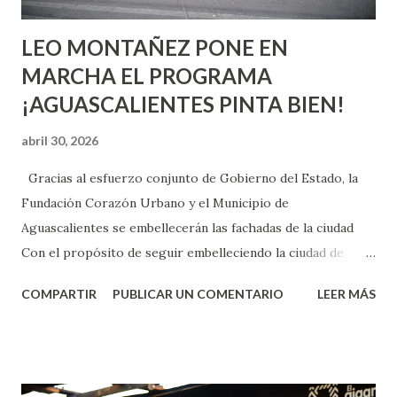
LEO MONTAÑEZ PONE EN
MARCHA EL PROGRAMA
¡AGUASCALIENTES PINTA BIEN!
abril 30, 2026
Gracias al esfuerzo conjunto de Gobierno del Estado, la
Fundación Corazón Urbano y el Municipio de
Aguascalientes se embellecerán las fachadas de la ciudad
Con el propósito de seguir embelleciendo la ciudad de
Aguascalientes, la mañana de este jueves, el presidente
COMPARTIR
PUBLICAR UN COMENTARIO
LEER MÁS
municipal, Leo Montañez dio inicio al programa
¡Aguascalientes Pinta Bien!, a través del cual se pintarán
fachadas en diversos puntos de la capital, gracias a la suma
de esfuerzos entre Gobierno del Estado, la Fundación