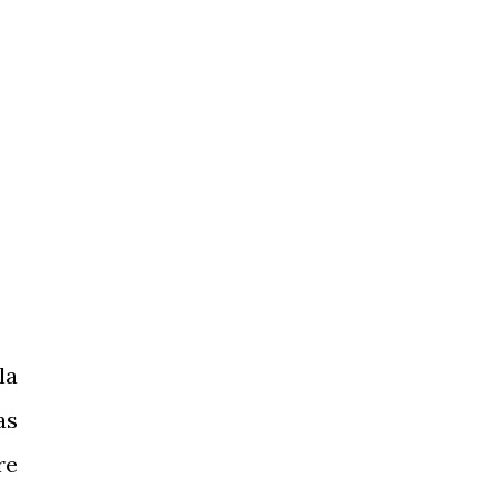
la
as
re