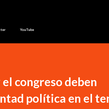
Ir al contenido principal
tter
YouTube
y el congreso deben
ntad política en el t