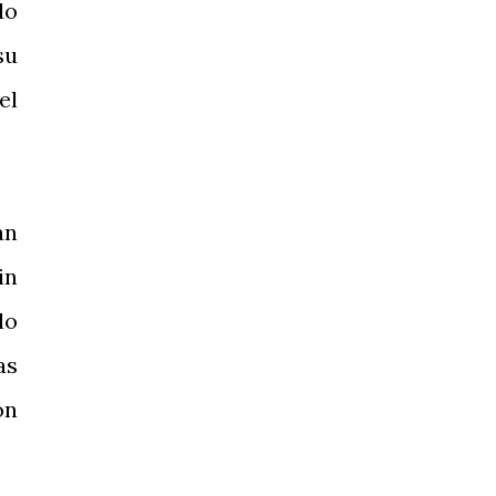
do
su
el
an
in
lo
as
ón