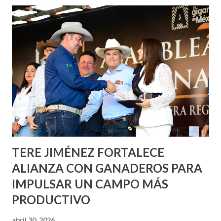
de esfuerzos entre Gobierno del Estado, la Fundación
Corazón Urbano y el Municipio capital. Leo Montañez
informó que en este programa se usarán cerca de 90 mil
metros cuadrados de pintura, para dar inicio en la calle
Nieto, entre Jesús F. Elizondo y la calle 22 de Octubre, con
lo que se aplicará pintura en 66 casas. Posteriormente se
llevará este programa a Villas de Nuestra Señora de la
Asunción, Avenida Alameda y Decreto 27 de Septiembre, en
los edificios FOVISSSTE Ojo de Agua, en la comunidad
Norias de Paso Hondo y en los edificios de...
TERE JIMÉNEZ FORTALECE
ALIANZA CON GANADEROS PARA
IMPULSAR UN CAMPO MÁS
PRODUCTIVO
abril 30, 2026