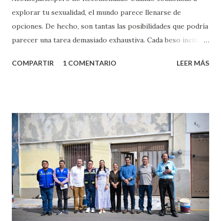
explorar tu sexualidad, el mundo parece llenarse de
opciones. De hecho, son tantas las posibilidades que podría
parecer una tarea demasiado exhaustiva. Cada beso incita
algo nuevo y cada roce de tu piel contra la suya estimula
COMPARTIR
1 COMENTARIO
LEER MÁS
partes de ti que jamás hubieras imaginado. El problema es
que se supone que deberías saber todo sobre el sexo
incluso antes de haberlo experimentado. Es como si la vida
esperara que estés lista para lo que sea cuando aún no
conoces ni la mitad de lo que deberías saber. Pero incluso
quienes ya han tenido relaciones sexuales no son expertos
o expertas en el tema. Siempre hay algo nuevo que
aprender y nuevas experiencias que conocer. Si eres una
chica y aún no has tenido relaciones sexuales, tal vez
pienses que el sexo será increíble y no puedas esperar para
experimentarlo, pero como cualquier persona con
experiencia te dirá, siempre es mejor cuando ambas partes