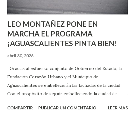
son suficientemen...
LEO MONTAÑEZ PONE EN
MARCHA EL PROGRAMA
¡AGUASCALIENTES PINTA BIEN!
abril 30, 2026
Gracias al esfuerzo conjunto de Gobierno del Estado, la
Fundación Corazón Urbano y el Municipio de
Aguascalientes se embellecerán las fachadas de la ciudad
Con el propósito de seguir embelleciendo la ciudad de
Aguascalientes, la mañana de este jueves, el presidente
COMPARTIR
PUBLICAR UN COMENTARIO
LEER MÁS
municipal, Leo Montañez dio inicio al programa
¡Aguascalientes Pinta Bien!, a través del cual se pintarán
fachadas en diversos puntos de la capital, gracias a la suma