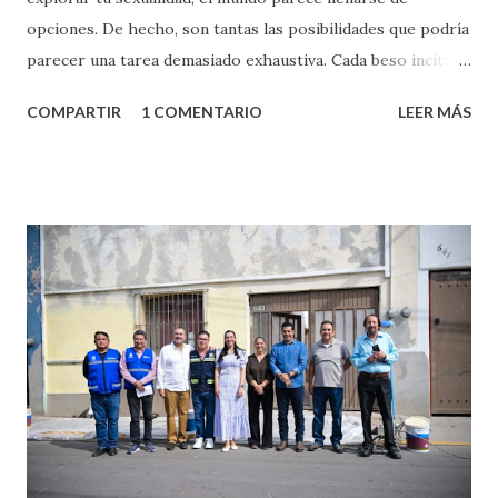
opciones. De hecho, son tantas las posibilidades que podría
parecer una tarea demasiado exhaustiva. Cada beso incita
algo nuevo y cada roce de tu piel contra la suya estimula
COMPARTIR
1 COMENTARIO
LEER MÁS
partes de ti que jamás hubieras imaginado. El problema es
que se supone que deberías saber todo sobre el sexo
incluso antes de haberlo experimentado. Es como si la vida
esperara que estés lista para lo que sea cuando aún no
conoces ni la mitad de lo que deberías saber. Pero incluso
quienes ya han tenido relaciones sexuales no son expertos
o expertas en el tema. Siempre hay algo nuevo que
aprender y nuevas experiencias que conocer. Si eres una
chica y aún no has tenido relaciones sexuales, tal vez
pienses que el sexo será increíble y no puedas esperar para
experimentarlo, pero como cualquier persona con
experiencia te dirá, siempre es mejor cuando ambas partes
son suficientemen...