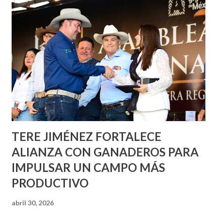
Corazón Urbano y el Municipio capital. Leo Montañez
informó que en este programa se usarán cerca de 90 mil
metros cuadrados de pintura, para dar inicio en la calle
Nieto, entre Jesús F. Elizondo y la calle 22 de Octubre, con
lo que se aplicará pintura en 66 casas. Posteriormente se
llevará este programa a Villas de Nuestra Señora de la
Asunción, Avenida Alameda y Decreto 27 de Septiembre, en
los edificios FOVISSSTE Ojo de Agua, en la comunidad
Norias de Paso Hondo y en los edificios de...
TERE JIMÉNEZ FORTALECE
ALIANZA CON GANADEROS PARA
IMPULSAR UN CAMPO MÁS
PRODUCTIVO
abril 30, 2026