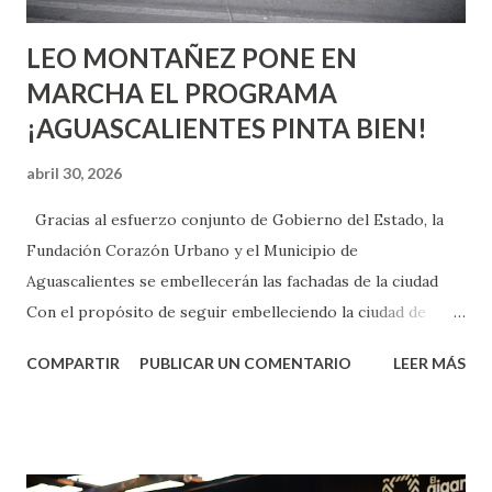
LEO MONTAÑEZ PONE EN
MARCHA EL PROGRAMA
¡AGUASCALIENTES PINTA BIEN!
abril 30, 2026
Gracias al esfuerzo conjunto de Gobierno del Estado, la
Fundación Corazón Urbano y el Municipio de
Aguascalientes se embellecerán las fachadas de la ciudad
Con el propósito de seguir embelleciendo la ciudad de
Aguascalientes, la mañana de este jueves, el presidente
COMPARTIR
PUBLICAR UN COMENTARIO
LEER MÁS
municipal, Leo Montañez dio inicio al programa
¡Aguascalientes Pinta Bien!, a través del cual se pintarán
fachadas en diversos puntos de la capital, gracias a la suma
de esfuerzos entre Gobierno del Estado, la Fundación